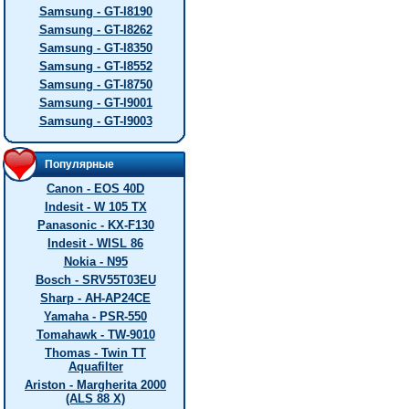
Samsung - GT-I8190
Samsung - GT-I8262
Samsung - GT-I8350
Samsung - GT-I8552
Samsung - GT-I8750
Samsung - GT-I9001
Samsung - GT-I9003
Популярные
Canon - EOS 40D
Indesit - W 105 TX
Panasonic - KX-F130
Indesit - WISL 86
Nokia - N95
Bosch - SRV55T03EU
Sharp - AH-AP24CE
Yamaha - PSR-550
Tomahawk - TW-9010
Thomas - Twin TT
Aquafilter
Ariston - Margherita 2000
(ALS 88 X)