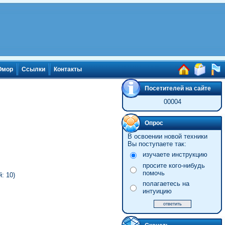
мор
Ссылки
Контакты
Посетителей на сайте
00004
Опрос
В освоении новой техники
Вы поступаете так:
изучаете инструкцию
просите кого-нибудь
помочь
: 10)
полагаетесь на
интуицию