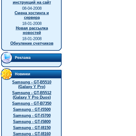
инструкций на сайт
08-04-2008
Смена хостинга и
сервера
18-01-2008
Новая рассылка
новостей
18-01-2008
Обнуление счетчиков
Реклама
Новинки
Samsung - GT-B5510
(Galaxy Y Pro)
Samsung - GT-B5512
(Galaxy Y Pro Duos)
Samsung - GT-B7350
Samsung - GT-I5500
Samsung - GT-I5700
Samsung - GT-I5800
Samsung - GT-I8150
Samsung - GT-I8160