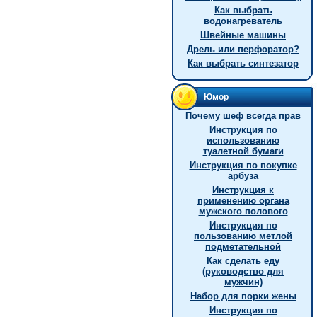
Как выбрать
водонагреватель
Швейные машины
Дрель или перфоратор?
Как выбрать синтезатор
Юмор
Почему шеф всегда прав
Инструкция по
использованию
туалетной бумаги
Инструкция по покупке
арбуза
Инструкция к
применению органа
мужского полового
Инструкция по
пользованию метлой
подметательной
Как сделать еду
(руководство для
мужчин)
Hабор для порки жены
Инструкция по