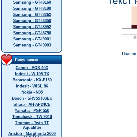
текст 
Samsung - GT-I8160
Samsung - GT-I8190
Samsung - GT-I8262
Samsung - GT-I8350
Samsung - GT-I8552
Samsung - GT-I8750
из
Samsung - GT-I9001
Samsung - GT-I9003
Подели
Популярные
Canon - EOS 40D
Indesit - W 105 TX
Panasonic - KX-F130
Indesit - WISL 86
Nokia - N95
Bosch - SRV55T03EU
Sharp - AH-AP24CE
Yamaha - PSR-550
Tomahawk - TW-9010
Thomas - Twin TT
Aquafilter
Ariston - Margherita 2000