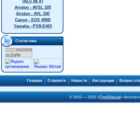
(ALS 88 X)
Ariston - AVSL 105
Ariston - AVL 100
Canon - EOS 400D
Yamaha - PSR-E403
Статистика
Главная
О проекте
Новости
Инструкции
Вопрос-от
FreeManual
© 2005 — 2020 «
» бесплат