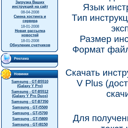
Загрузка Ваших
Язык инст
инструкций на сайт
08-04-2008
Тип инструкц
Смена хостинга и
сервера
экс
18-01-2008
Новая рассылка
новостей
Размер инс
18-01-2008
Обнуление счетчиков
Формат файл
Реклама
Скачать инстр
Новинки
V Plus (дос
Samsung - GT-B5510
(Galaxy Y Pro)
скач
Samsung - GT-B5512
(Galaxy Y Pro Duos)
Samsung - GT-B7350
Samsung - GT-I5500
Samsung - GT-I5700
Для получен
Samsung - GT-I5800
Samsung - GT-I8150