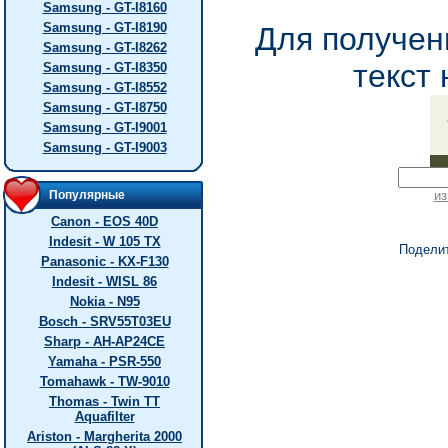
Samsung - GT-I8160
Samsung - GT-I8190
Для получен
Samsung - GT-I8262
текст 
Samsung - GT-I8350
Samsung - GT-I8552
Samsung - GT-I8750
Samsung - GT-I9001
Samsung - GT-I9003
Популярные
из
Canon - EOS 40D
Indesit - W 105 TX
Подели
Panasonic - KX-F130
Indesit - WISL 86
Nokia - N95
Bosch - SRV55T03EU
Sharp - AH-AP24CE
Yamaha - PSR-550
Tomahawk - TW-9010
Thomas - Twin TT
Aquafilter
Ariston - Margherita 2000