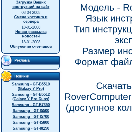
Загрузка Ваших
Модель - R
инструкций на сайт
08-04-2008
Язык инст
Смена хостинга и
сервера
Тип инструкц
18-01-2008
Новая рассылка
новостей
экс
18-01-2008
Обнуление счетчиков
Размер инс
Формат файл
Реклама
Новинки
Скачать
Samsung - GT-B5510
(Galaxy Y Pro)
RoverComputer
Samsung - GT-B5512
(Galaxy Y Pro Duos)
(доступное ко
Samsung - GT-B7350
Samsung - GT-I5500
Samsung - GT-I5700
Samsung - GT-I5800
Samsung - GT-I8150