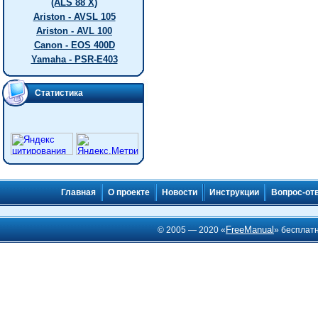
(ALS 88 X)
Ariston - AVSL 105
Ariston - AVL 100
Canon - EOS 400D
Yamaha - PSR-E403
Статистика
Главная
О проекте
Новости
Инструкции
Вопрос-от
FreeManual
© 2005 — 2020 «
» бесплат