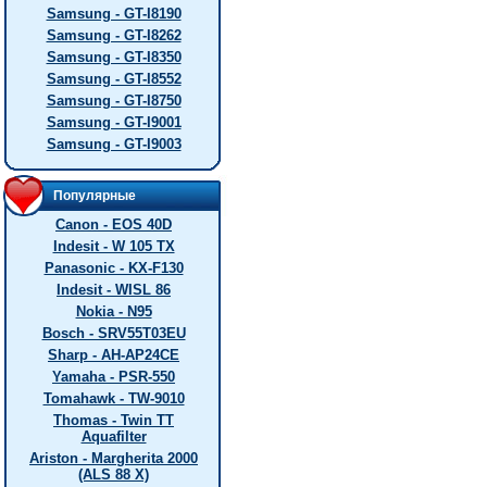
Samsung - GT-I8190
Samsung - GT-I8262
Samsung - GT-I8350
Samsung - GT-I8552
Samsung - GT-I8750
Samsung - GT-I9001
Samsung - GT-I9003
Популярные
Canon - EOS 40D
Indesit - W 105 TX
Panasonic - KX-F130
Indesit - WISL 86
Nokia - N95
Bosch - SRV55T03EU
Sharp - AH-AP24CE
Yamaha - PSR-550
Tomahawk - TW-9010
Thomas - Twin TT
Aquafilter
Ariston - Margherita 2000
(ALS 88 X)