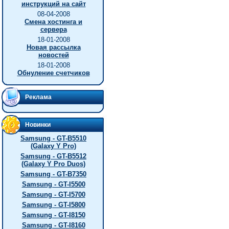
инструкций на сайт
08-04-2008
Смена хостинга и
сервера
18-01-2008
Новая рассылка
новостей
18-01-2008
Обнуление счетчиков
Реклама
Новинки
Samsung - GT-B5510
(Galaxy Y Pro)
Samsung - GT-B5512
(Galaxy Y Pro Duos)
Samsung - GT-B7350
Samsung - GT-I5500
Samsung - GT-I5700
Samsung - GT-I5800
Samsung - GT-I8150
Samsung - GT-I8160