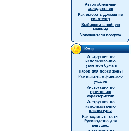
Автомобильный
холодильник
Как выбрать домашний
кинотеатр
Выбираем швейную
машину
Увлажнители воздуха
Юмор
Инструкция по
использованию
туалетной бумаги
Hабор для порки жены
Как выжить в фильмах
ужасов
Инструкция по
прочтению
характеристик
Инструкция по
использованию
клавиатуры
Как ходить в гости.
Руководство для
девушек.