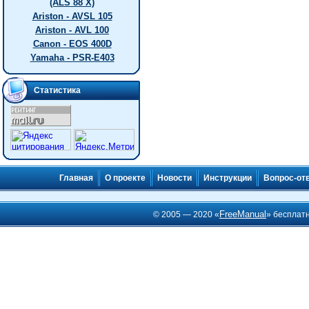
(ALS 88 X)
Ariston - AVSL 105
Ariston - AVL 100
Canon - EOS 400D
Yamaha - PSR-E403
Статистика
Главная
О проекте
Новости
Инструкции
Вопрос-от
FreeManual
© 2005 — 2020 «
» бесплат