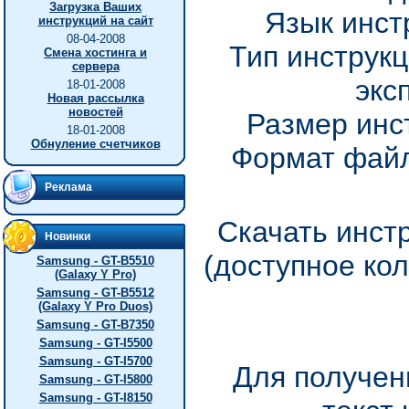
Загрузка Ваших
Язык инст
инструкций на сайт
08-04-2008
Тип инструкц
Смена хостинга и
сервера
экс
18-01-2008
Новая рассылка
новостей
Размер инс
18-01-2008
Обнуление счетчиков
Формат файл
Реклама
Скачать инст
Новинки
(доступное ко
Samsung - GT-B5510
(Galaxy Y Pro)
Samsung - GT-B5512
(Galaxy Y Pro Duos)
Samsung - GT-B7350
Samsung - GT-I5500
Samsung - GT-I5700
Для получен
Samsung - GT-I5800
Samsung - GT-I8150