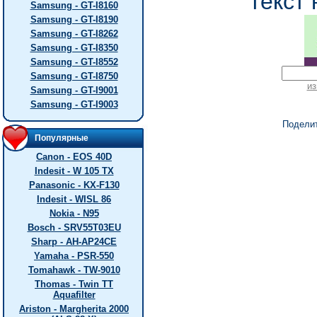
текст 
Samsung - GT-I8160
Samsung - GT-I8190
Samsung - GT-I8262
Samsung - GT-I8350
Samsung - GT-I8552
Samsung - GT-I8750
из
Samsung - GT-I9001
Samsung - GT-I9003
Подели
Популярные
Canon - EOS 40D
Indesit - W 105 TX
Panasonic - KX-F130
Indesit - WISL 86
Nokia - N95
Bosch - SRV55T03EU
Sharp - AH-AP24CE
Yamaha - PSR-550
Tomahawk - TW-9010
Thomas - Twin TT
Aquafilter
Ariston - Margherita 2000