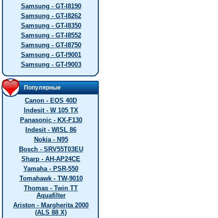
Samsung - GT-I8190
Samsung - GT-I8262
Samsung - GT-I8350
Samsung - GT-I8552
Samsung - GT-I8750
Samsung - GT-I9001
Samsung - GT-I9003
Популярные
Canon - EOS 40D
Indesit - W 105 TX
Panasonic - KX-F130
Indesit - WISL 86
Nokia - N95
Bosch - SRV55T03EU
Sharp - AH-AP24CE
Yamaha - PSR-550
Tomahawk - TW-9010
Thomas - Twin TT
Aquafilter
Ariston - Margherita 2000
(ALS 88 X)