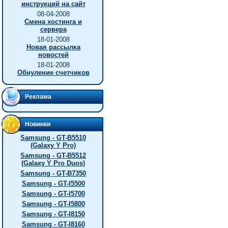
инструкций на сайт
08-04-2008
Смена хостинга и
сервера
18-01-2008
Новая рассылка
новостей
18-01-2008
Обнуление счетчиков
Реклама
Новинки
Samsung - GT-B5510
(Galaxy Y Pro)
Samsung - GT-B5512
(Galaxy Y Pro Duos)
Samsung - GT-B7350
Samsung - GT-I5500
Samsung - GT-I5700
Samsung - GT-I5800
Samsung - GT-I8150
Samsung - GT-I8160