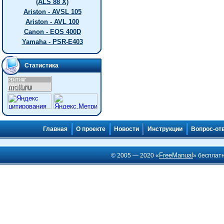
(ALS 88 X)
Ariston - AVSL 105
Ariston - AVL 100
Canon - EOS 400D
Yamaha - PSR-E403
Статистика
Главная
О проекте
Новости
Инструкции
Вопрос-от
FreeManual
© 2005 — 2020 «
» бесплат