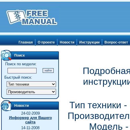
Главная
О проекте
Новости
Инструкции
Вопрос-ответ
Поиск
Поиск по модели:
Подробная
Быстрый поиск:
инструкци
Тип техники 
Новости
Производитель
24-02-2009
Информер для Вашего
сайта
Модель -
14-11-2008