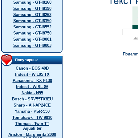
текст 
Samsung - GT-I8160
Samsung - GT-I8190
Samsung - GT-I8262
Samsung - GT-I8350
Samsung - GT-I8552
Samsung - GT-I8750
из
Samsung - GT-I9001
Samsung - GT-I9003
Подели
Популярные
Canon - EOS 40D
Indesit - W 105 TX
Panasonic - KX-F130
Indesit - WISL 86
Nokia - N95
Bosch - SRV55T03EU
Sharp - AH-AP24CE
Yamaha - PSR-550
Tomahawk - TW-9010
Thomas - Twin TT
Aquafilter
Ariston - Margherita 2000