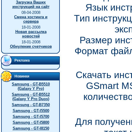
Загрузка Ваших
Язык инст
инструкций на сайт
08-04-2008
Тип инструкц
Смена хостинга и
сервера
экс
18-01-2008
Новая рассылка
новостей
Размер инс
18-01-2008
Обнуление счетчиков
Формат файл
Реклама
Скачать инс
Новинки
GSmart MS
Samsung - GT-B5510
(Galaxy Y Pro)
количество
Samsung - GT-B5512
(Galaxy Y Pro Duos)
Samsung - GT-B7350
Samsung - GT-I5500
Samsung - GT-I5700
Для получен
Samsung - GT-I5800
Samsung - GT-I8150