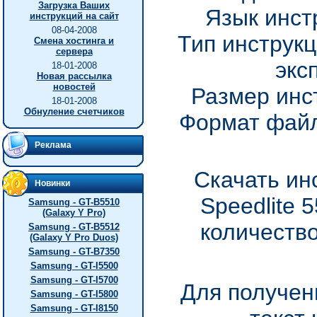
Загрузка Ваших
Язык инст
инструкций на сайт
08-04-2008
Тип инструкц
Смена хостинга и
сервера
экс
18-01-2008
Новая рассылка
новостей
Размер инс
18-01-2008
Обнуление счетчиков
Формат файл
Реклама
Скачать ин
Новинки
Speedlite 
Samsung - GT-B5510
(Galaxy Y Pro)
количество
Samsung - GT-B5512
(Galaxy Y Pro Duos)
Samsung - GT-B7350
Samsung - GT-I5500
Samsung - GT-I5700
Для получен
Samsung - GT-I5800
Samsung - GT-I8150