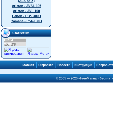
(ALS 88 X)
Ariston - AVSL 105
Ariston - AVL 100
Canon - EOS 400D
Yamaha - PSR-E403
Статистика
Главная
О проекте
Новости
Инструкции
Вопрос-от
FreeManual
© 2005 — 2020 «
» бесплат