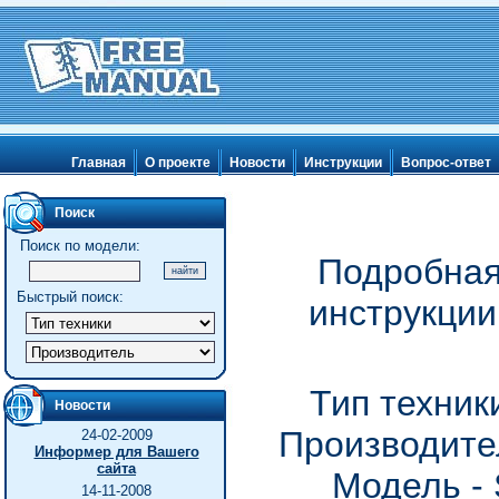
Главная
О проекте
Новости
Инструкции
Вопрос-ответ
Поиск
Поиск по модели:
Подробная
Быстрый поиск:
инструкции
Тип техник
Новости
Производите
24-02-2009
Информер для Вашего
сайта
Модель - 
14-11-2008