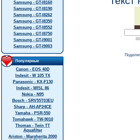
текст 
Samsung - GT-I8160
Samsung - GT-I8190
Samsung - GT-I8262
Samsung - GT-I8350
Samsung - GT-I8552
Samsung - GT-I8750
из
Samsung - GT-I9001
Samsung - GT-I9003
Подели
Популярные
Canon - EOS 40D
Indesit - W 105 TX
Panasonic - KX-F130
Indesit - WISL 86
Nokia - N95
Bosch - SRV55T03EU
Sharp - AH-AP24CE
Yamaha - PSR-550
Tomahawk - TW-9010
Thomas - Twin TT
Aquafilter
Ariston - Margherita 2000