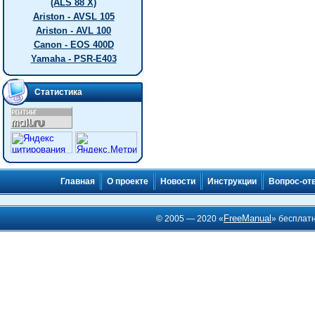
(ALS 88 X)
Ariston - AVSL 105
Ariston - AVL 100
Canon - EOS 400D
Yamaha - PSR-E403
Статистика
Главная
О проекте
Новости
Инструкции
Вопрос-от
FreeManual
© 2005 — 2020 «
» бесплат