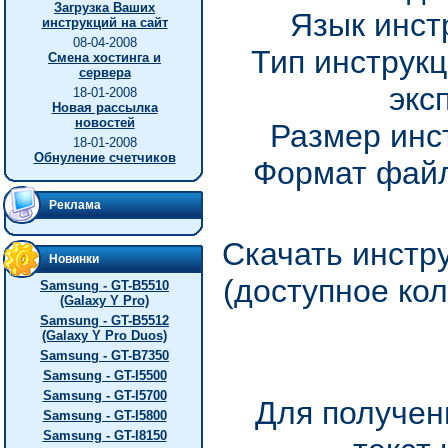
Загрузка Ваших
Язык инст
инструкций на сайт
08-04-2008
Тип инструкц
Смена хостинга и
сервера
экс
18-01-2008
Новая рассылка
новостей
Размер инс
18-01-2008
Обнуление счетчиков
Формат файл
Реклама
Скачать инстр
Новинки
(доступное ко
Samsung - GT-B5510
(Galaxy Y Pro)
Samsung - GT-B5512
(Galaxy Y Pro Duos)
Samsung - GT-B7350
Samsung - GT-I5500
Samsung - GT-I5700
Для получен
Samsung - GT-I5800
Samsung - GT-I8150