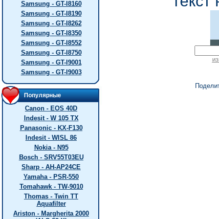
текст 
Samsung - GT-I8160
Samsung - GT-I8190
Samsung - GT-I8262
Samsung - GT-I8350
Samsung - GT-I8552
Samsung - GT-I8750
из
Samsung - GT-I9001
Samsung - GT-I9003
Подели
Популярные
Canon - EOS 40D
Indesit - W 105 TX
Panasonic - KX-F130
Indesit - WISL 86
Nokia - N95
Bosch - SRV55T03EU
Sharp - AH-AP24CE
Yamaha - PSR-550
Tomahawk - TW-9010
Thomas - Twin TT
Aquafilter
Ariston - Margherita 2000