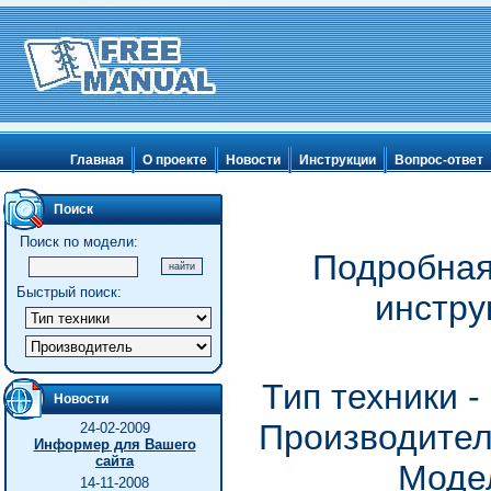
Главная
О проекте
Новости
Инструкции
Вопрос-ответ
Поиск
Поиск по модели:
Подробная
Быстрый поиск:
инстру
Тип техники 
Новости
Производитель
24-02-2009
Информер для Вашего
сайта
Модел
14-11-2008