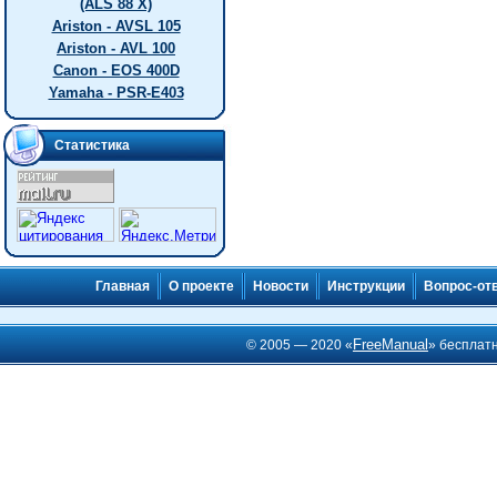
(ALS 88 X)
Ariston - AVSL 105
Ariston - AVL 100
Canon - EOS 400D
Yamaha - PSR-E403
Статистика
Главная
О проекте
Новости
Инструкции
Вопрос-от
FreeManual
© 2005 — 2020 «
» бесплат