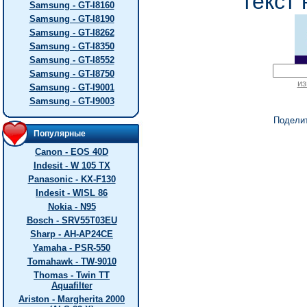
текст 
Samsung - GT-I8160
Samsung - GT-I8190
Samsung - GT-I8262
Samsung - GT-I8350
Samsung - GT-I8552
Samsung - GT-I8750
из
Samsung - GT-I9001
Samsung - GT-I9003
Подели
Популярные
Canon - EOS 40D
Indesit - W 105 TX
Panasonic - KX-F130
Indesit - WISL 86
Nokia - N95
Bosch - SRV55T03EU
Sharp - AH-AP24CE
Yamaha - PSR-550
Tomahawk - TW-9010
Thomas - Twin TT
Aquafilter
Ariston - Margherita 2000