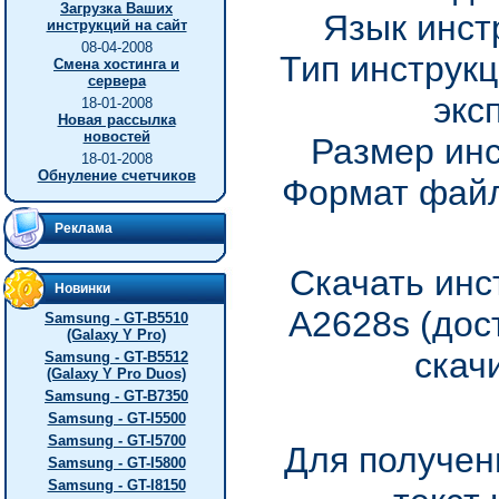
Загрузка Ваших
Язык инст
инструкций на сайт
08-04-2008
Тип инструкц
Смена хостинга и
сервера
экс
18-01-2008
Новая рассылка
новостей
Размер инс
18-01-2008
Обнуление счетчиков
Формат файл
Реклама
Скачать инс
Новинки
A2628s (дос
Samsung - GT-B5510
(Galaxy Y Pro)
скач
Samsung - GT-B5512
(Galaxy Y Pro Duos)
Samsung - GT-B7350
Samsung - GT-I5500
Samsung - GT-I5700
Для получен
Samsung - GT-I5800
Samsung - GT-I8150