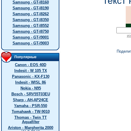
текст 
Samsung - GT-I8160
Samsung - GT-I8190
Samsung - GT-I8262
Samsung - GT-I8350
Samsung - GT-I8552
Samsung - GT-I8750
из
Samsung - GT-I9001
Samsung - GT-I9003
Подели
Популярные
Canon - EOS 40D
Indesit - W 105 TX
Panasonic - KX-F130
Indesit - WISL 86
Nokia - N95
Bosch - SRV55T03EU
Sharp - AH-AP24CE
Yamaha - PSR-550
Tomahawk - TW-9010
Thomas - Twin TT
Aquafilter
Ariston - Margherita 2000