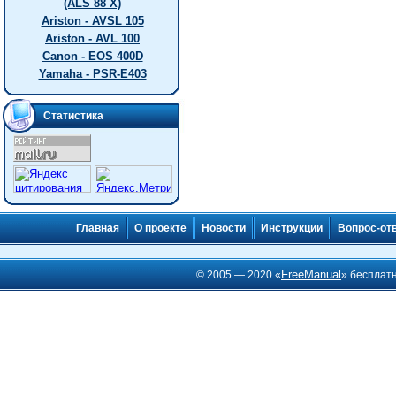
(ALS 88 X)
Ariston - AVSL 105
Ariston - AVL 100
Canon - EOS 400D
Yamaha - PSR-E403
Статистика
Главная
О проекте
Новости
Инструкции
Вопрос-от
FreeManual
© 2005 — 2020 «
» бесплат