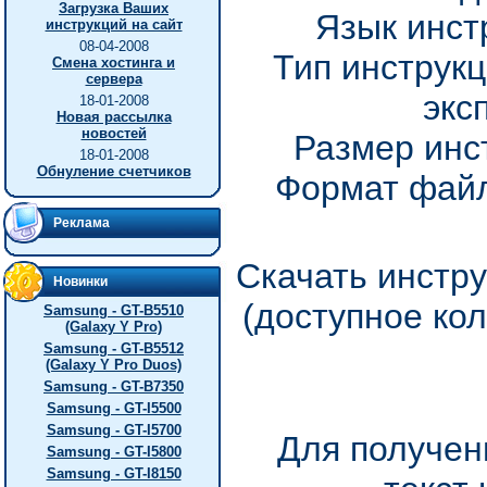
Загрузка Ваших
Язык инст
инструкций на сайт
08-04-2008
Тип инструкц
Смена хостинга и
сервера
экс
18-01-2008
Новая рассылка
новостей
Размер инс
18-01-2008
Обнуление счетчиков
Формат файл
Реклама
Скачать инстру
Новинки
(доступное ко
Samsung - GT-B5510
(Galaxy Y Pro)
Samsung - GT-B5512
(Galaxy Y Pro Duos)
Samsung - GT-B7350
Samsung - GT-I5500
Samsung - GT-I5700
Для получен
Samsung - GT-I5800
Samsung - GT-I8150