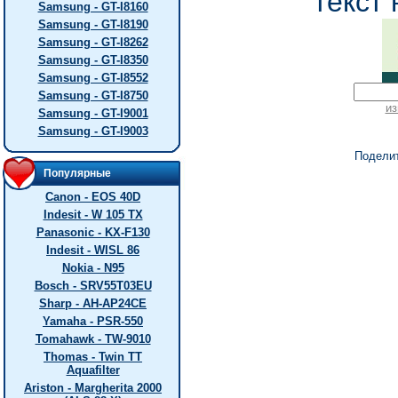
текст 
Samsung - GT-I8160
Samsung - GT-I8190
Samsung - GT-I8262
Samsung - GT-I8350
Samsung - GT-I8552
Samsung - GT-I8750
из
Samsung - GT-I9001
Samsung - GT-I9003
Подели
Популярные
Canon - EOS 40D
Indesit - W 105 TX
Panasonic - KX-F130
Indesit - WISL 86
Nokia - N95
Bosch - SRV55T03EU
Sharp - AH-AP24CE
Yamaha - PSR-550
Tomahawk - TW-9010
Thomas - Twin TT
Aquafilter
Ariston - Margherita 2000