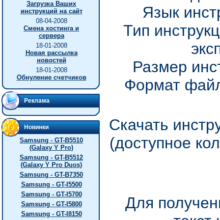
Загрузка Ваших
Язык инст
инструкций на сайт
08-04-2008
Тип инструкц
Смена хостинга и
сервера
экс
18-01-2008
Новая рассылка
новостей
Размер инс
18-01-2008
Обнуление счетчиков
Формат файл
Реклама
Скачать инстр
Новинки
(доступное ко
Samsung - GT-B5510
(Galaxy Y Pro)
Samsung - GT-B5512
(Galaxy Y Pro Duos)
Samsung - GT-B7350
Samsung - GT-I5500
Samsung - GT-I5700
Для получен
Samsung - GT-I5800
Samsung - GT-I8150