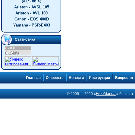
(ALS 88 X)
Ariston - AVSL 105
Ariston - AVL 100
Canon - EOS 400D
Yamaha - PSR-E403
Статистика
Главная
О проекте
Новости
Инструкции
Вопрос-от
FreeManual
© 2005 — 2020 «
» бесплат