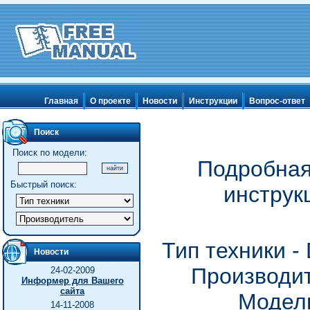
Главная
О проекте
Новости
Инструкции
Вопрос-ответ
Поиск
Поиск по модели:
Подробная
Быстрый поиск:
инструк
Тип техники 
Новости
Производит
24-02-2009
Информер для Вашего
сайта
Модель
14-11-2008