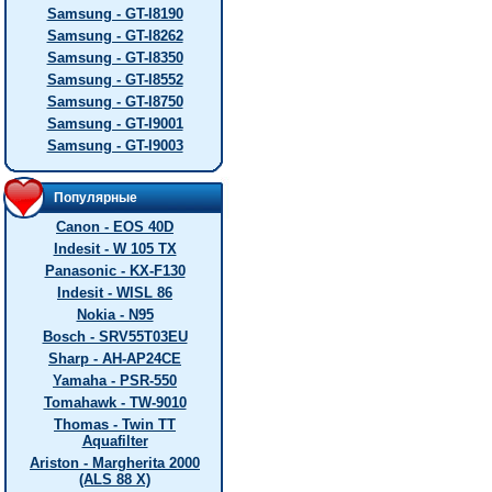
Samsung - GT-I8190
Samsung - GT-I8262
Samsung - GT-I8350
Samsung - GT-I8552
Samsung - GT-I8750
Samsung - GT-I9001
Samsung - GT-I9003
Популярные
Canon - EOS 40D
Indesit - W 105 TX
Panasonic - KX-F130
Indesit - WISL 86
Nokia - N95
Bosch - SRV55T03EU
Sharp - AH-AP24CE
Yamaha - PSR-550
Tomahawk - TW-9010
Thomas - Twin TT
Aquafilter
Ariston - Margherita 2000
(ALS 88 X)