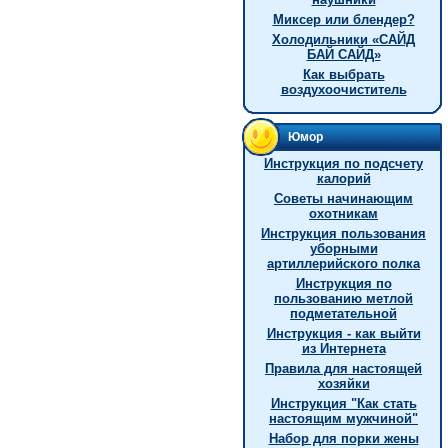
Миксер или блендер?
Холодильники «САЙД
БАЙ САЙД»
Как выбрать
воздухоочиститель
Юмор
Инструкция по подсчету
калорий
Советы начинающим
охотникам
Инструкция пользования
уборными
артиллерийского полка
Инструкция по
пользованию метлой
подметательной
Инструкция - как выйти
из Интернета
Правила для настоящей
хозяйки
Инстpукция "Как стать
настоящим мужчиной"
Hабор для порки жены