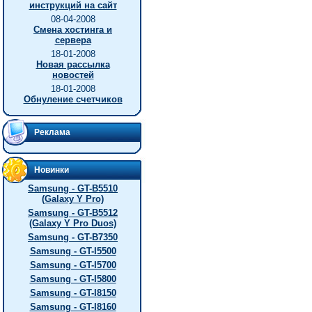
инструкций на сайт
08-04-2008
Смена хостинга и
сервера
18-01-2008
Новая рассылка
новостей
18-01-2008
Обнуление счетчиков
Реклама
Новинки
Samsung - GT-B5510
(Galaxy Y Pro)
Samsung - GT-B5512
(Galaxy Y Pro Duos)
Samsung - GT-B7350
Samsung - GT-I5500
Samsung - GT-I5700
Samsung - GT-I5800
Samsung - GT-I8150
Samsung - GT-I8160