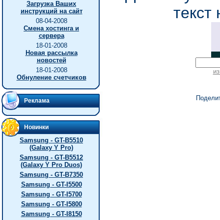
Загрузка Ваших
текст 
инструкций на сайт
08-04-2008
Смена хостинга и
сервера
18-01-2008
Новая рассылка
новостей
18-01-2008
из
Обнуление счетчиков
Подели
Реклама
Новинки
Samsung - GT-B5510
(Galaxy Y Pro)
Samsung - GT-B5512
(Galaxy Y Pro Duos)
Samsung - GT-B7350
Samsung - GT-I5500
Samsung - GT-I5700
Samsung - GT-I5800
Samsung - GT-I8150