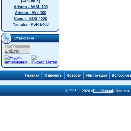
(ALS 88 X)
Ariston - AVSL 105
Ariston - AVL 100
Canon - EOS 400D
Yamaha - PSR-E403
Статистика
Главная
О проекте
Новости
Инструкции
Вопрос-от
FreeManual
© 2005 — 2020 «
» бесплат