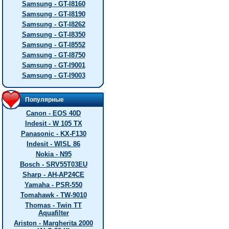
Samsung - GT-I8160
Samsung - GT-I8190
Samsung - GT-I8262
Samsung - GT-I8350
Samsung - GT-I8552
Samsung - GT-I8750
Samsung - GT-I9001
Samsung - GT-I9003
Популярные
Canon - EOS 40D
Indesit - W 105 TX
Panasonic - KX-F130
Indesit - WISL 86
Nokia - N95
Bosch - SRV55T03EU
Sharp - AH-AP24CE
Yamaha - PSR-550
Tomahawk - TW-9010
Thomas - Twin TT
Aquafilter
Ariston - Margherita 2000