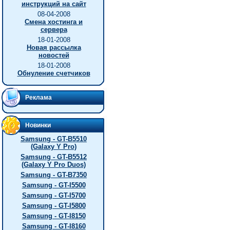
инструкций на сайт
08-04-2008
Смена хостинга и
сервера
18-01-2008
Новая рассылка
новостей
18-01-2008
Обнуление счетчиков
Реклама
Новинки
Samsung - GT-B5510
(Galaxy Y Pro)
Samsung - GT-B5512
(Galaxy Y Pro Duos)
Samsung - GT-B7350
Samsung - GT-I5500
Samsung - GT-I5700
Samsung - GT-I5800
Samsung - GT-I8150
Samsung - GT-I8160