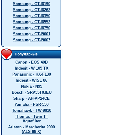
Samsung - GT-I8190
Samsung - GT-I8262
Samsung - GT-I8350
Samsung - GT-I8552
Samsung - GT-I8750
Samsung - GT-I9001
Samsung - GT-I9003
Популярные
Canon - EOS 40D
Indesit - W 105 TX
Panasonic - KX-F130
Indesit - WISL 86
Nokia - N95
Bosch - SRV55T03EU
Sharp - AH-AP24CE
Yamaha - PSR-550
Tomahawk - TW-9010
Thomas - Twin TT
Aquafilter
Ariston - Margherita 2000
(ALS 88 X)