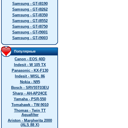
Samsung - GT-I8190
Samsung - GT-I8262
Samsung - GT-I8350
Samsung - GT-I8552
Samsung - GT-I8750
Samsung - GT-I9001
Samsung - GT-I9003
Популярные
Canon - EOS 40D
Indesit - W 105 TX
Panasonic - KX-F130
Indesit - WISL 86
Nokia - N95
Bosch - SRV55T03EU
Sharp - AH-AP24CE
Yamaha - PSR-550
Tomahawk - TW-9010
Thomas - Twin TT
Aquafilter
Ariston - Margherita 2000
(ALS 88 X)