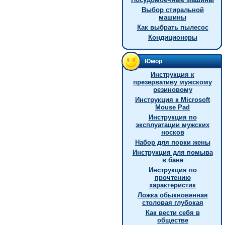
Выбор стиральной
машины
Как выбрать пылесос
Кондиционеры
Юмор
Инструкция к
презервативу мужскому
резиновому
Инструкция к Microsoft
Mouse Pad
Инструкция по
эксплуатации мужских
носков
Hабор для порки жены
Инструкция для помыва
в бане
Инструкция по
прочтению
характеристик
Ложка обыкновенная
столовая глубокая
Как вести себя в
обществе