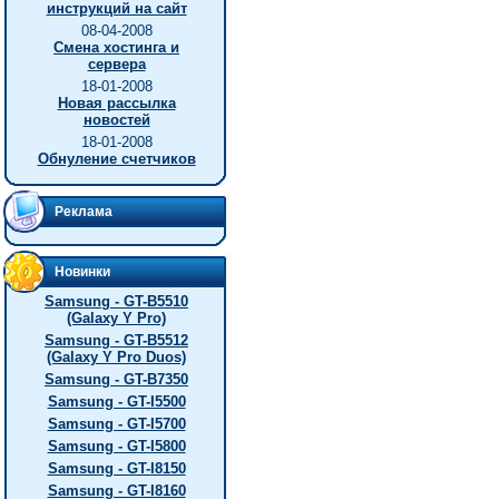
инструкций на сайт
08-04-2008
Смена хостинга и
сервера
18-01-2008
Новая рассылка
новостей
18-01-2008
Обнуление счетчиков
Реклама
Новинки
Samsung - GT-B5510
(Galaxy Y Pro)
Samsung - GT-B5512
(Galaxy Y Pro Duos)
Samsung - GT-B7350
Samsung - GT-I5500
Samsung - GT-I5700
Samsung - GT-I5800
Samsung - GT-I8150
Samsung - GT-I8160