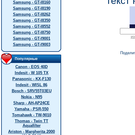
текст 
Samsung - GT-I8160
Samsung - GT-I8190
Samsung - GT-I8262
Samsung - GT-I8350
Samsung - GT-I8552
Samsung - GT-I8750
из
Samsung - GT-I9001
Samsung - GT-I9003
Подели
Популярные
Canon - EOS 40D
Indesit - W 105 TX
Panasonic - KX-F130
Indesit - WISL 86
Bosch - SRV55T03EU
Nokia - N95
Sharp - AH-AP24CE
Yamaha - PSR-550
Tomahawk - TW-9010
Thomas - Twin TT
Aquafilter
Ariston - Margherita 2000