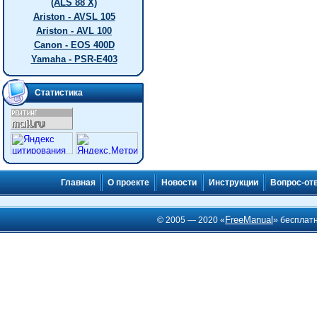
(ALS 88 X)
Ariston - AVSL 105
Ariston - AVL 100
Canon - EOS 400D
Yamaha - PSR-E403
Статистика
Главная
О проекте
Новости
Инструкции
Вопрос-от
FreeManual
© 2005 — 2020 «
» бесплат