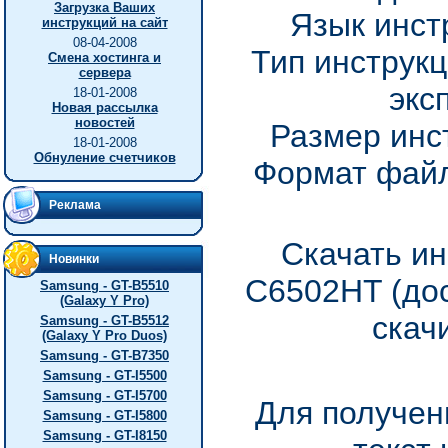
Загрузка Ваших
Язык инст
инструкций на сайт
08-04-2008
Тип инструкц
Смена хостинга и
сервера
экс
18-01-2008
Новая рассылка
новостей
Размер инс
18-01-2008
Обнуление счетчиков
Формат файл
Реклама
Скачать ин
Новинки
C6502HT (дос
Samsung - GT-B5510
(Galaxy Y Pro)
скач
Samsung - GT-B5512
(Galaxy Y Pro Duos)
Samsung - GT-B7350
Samsung - GT-I5500
Samsung - GT-I5700
Для получен
Samsung - GT-I5800
Samsung - GT-I8150