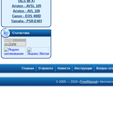
(ALS 88 X)
Ariston - AVSL 105
Ariston - AVL 100
Canon - EOS 400D
Yamaha - PSR-E403
Статистика
Главная
О проекте
Новости
Инструкции
Вопрос-от
FreeManual
© 2005 — 2020 «
» бесплат