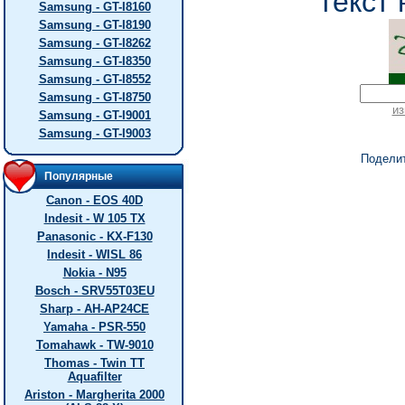
текст 
Samsung - GT-I8160
Samsung - GT-I8190
Samsung - GT-I8262
Samsung - GT-I8350
Samsung - GT-I8552
Samsung - GT-I8750
из
Samsung - GT-I9001
Samsung - GT-I9003
Подели
Популярные
Canon - EOS 40D
Indesit - W 105 TX
Panasonic - KX-F130
Indesit - WISL 86
Nokia - N95
Bosch - SRV55T03EU
Sharp - AH-AP24CE
Yamaha - PSR-550
Tomahawk - TW-9010
Thomas - Twin TT
Aquafilter
Ariston - Margherita 2000