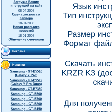
Загрузка Ваших
Язык инст
инструкций на сайт
08-04-2008
Тип инструкц
Смена хостинга и
сервера
экс
18-01-2008
Новая рассылка
новостей
Размер инс
18-01-2008
Обнуление счетчиков
Формат файл
Реклама
Скачать инс
Новинки
KRZR K3 (дос
Samsung - GT-B5510
(Galaxy Y Pro)
скач
Samsung - GT-B5512
(Galaxy Y Pro Duos)
Samsung - GT-B7350
Samsung - GT-I5500
Samsung - GT-I5700
Для получен
Samsung - GT-I5800
Samsung - GT-I8150