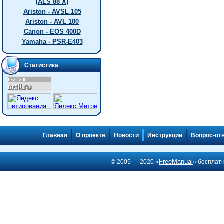
(ALS 88 X)
Ariston - AVSL 105
Ariston - AVL 100
Canon - EOS 400D
Yamaha - PSR-E403
Статистика
Главная
О проекте
Новости
Инструкции
Вопрос-от
FreeManual
© 2005 — 2020 «
» бесплат