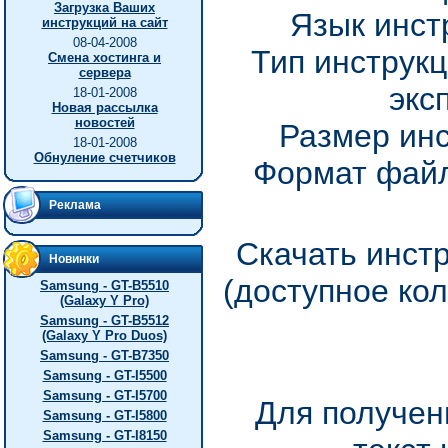
Загрузка Ваших
Язык инст
инструкций на сайт
08-04-2008
Тип инструкц
Смена хостинга и
сервера
экс
18-01-2008
Новая рассылка
новостей
Размер инс
18-01-2008
Обнуление счетчиков
Формат файл
Реклама
Скачать инстр
Новинки
(доступное ко
Samsung - GT-B5510
(Galaxy Y Pro)
Samsung - GT-B5512
(Galaxy Y Pro Duos)
Samsung - GT-B7350
Samsung - GT-I5500
Samsung - GT-I5700
Для получен
Samsung - GT-I5800
Samsung - GT-I8150