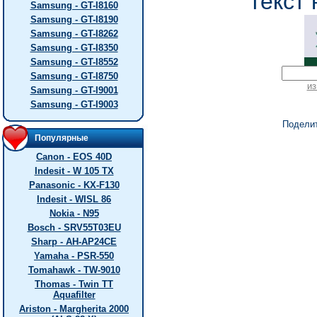
текст 
Samsung - GT-I8160
Samsung - GT-I8190
Samsung - GT-I8262
Samsung - GT-I8350
Samsung - GT-I8552
Samsung - GT-I8750
из
Samsung - GT-I9001
Samsung - GT-I9003
Подели
Популярные
Canon - EOS 40D
Indesit - W 105 TX
Panasonic - KX-F130
Indesit - WISL 86
Nokia - N95
Bosch - SRV55T03EU
Sharp - AH-AP24CE
Yamaha - PSR-550
Tomahawk - TW-9010
Thomas - Twin TT
Aquafilter
Ariston - Margherita 2000