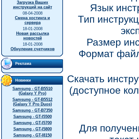
Загрузка Ваших
Язык инст
инструкций на сайт
08-04-2008
Тип инструкц
Смена хостинга и
сервера
экс
18-01-2008
Новая рассылка
новостей
Размер инс
18-01-2008
Обнуление счетчиков
Формат файл
Реклама
Скачать инстру
Новинки
(доступное ко
Samsung - GT-B5510
(Galaxy Y Pro)
Samsung - GT-B5512
(Galaxy Y Pro Duos)
Samsung - GT-B7350
Samsung - GT-I5500
Samsung - GT-I5700
Для получен
Samsung - GT-I5800
Samsung - GT-I8150