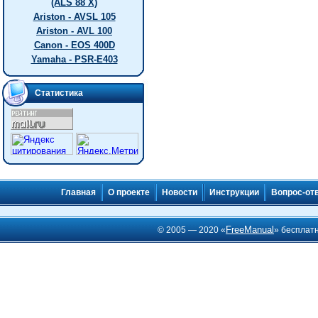
(ALS 88 X)
Ariston - AVSL 105
Ariston - AVL 100
Canon - EOS 400D
Yamaha - PSR-E403
Статистика
Главная
О проекте
Новости
Инструкции
Вопрос-от
FreeManual
© 2005 — 2020 «
» бесплат