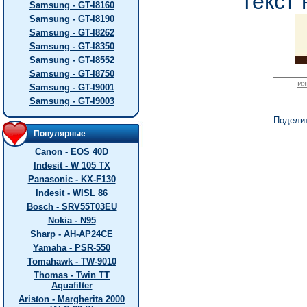
текст 
Samsung - GT-I8160
Samsung - GT-I8190
Samsung - GT-I8262
Samsung - GT-I8350
Samsung - GT-I8552
Samsung - GT-I8750
из
Samsung - GT-I9001
Samsung - GT-I9003
Подели
Популярные
Canon - EOS 40D
Indesit - W 105 TX
Panasonic - KX-F130
Indesit - WISL 86
Bosch - SRV55T03EU
Nokia - N95
Sharp - AH-AP24CE
Yamaha - PSR-550
Tomahawk - TW-9010
Thomas - Twin TT
Aquafilter
Ariston - Margherita 2000