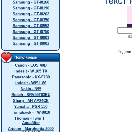
текст 
Samsung - GT-I8160
Samsung - GT-I8190
Samsung - GT-I8262
Samsung - GT-I8350
Samsung - GT-I8552
Samsung - GT-I8750
из
Samsung - GT-I9001
Samsung - GT-I9003
Подели
Популярные
Canon - EOS 40D
Indesit - W 105 TX
Panasonic - KX-F130
Indesit - WISL 86
Nokia - N95
Bosch - SRV55T03EU
Sharp - AH-AP24CE
Yamaha - PSR-550
Tomahawk - TW-9010
Thomas - Twin TT
Aquafilter
Ariston - Margherita 2000