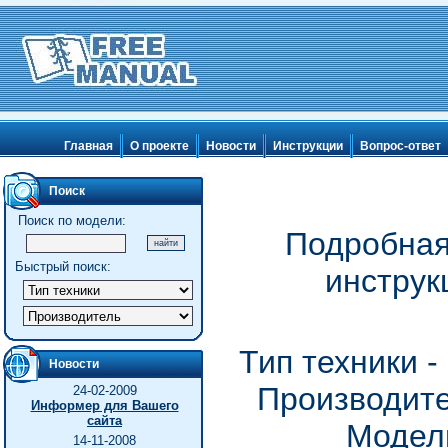
Главная
О проекте
Новости
Инструкции
Вопрос-ответ
Поиск
Поиск по модели:
Подробная
Быстрый поиск:
инструк
Тип техники 
Новости
Производите
24-02-2009
Информер для Вашего
сайта
Модель
14-11-2008