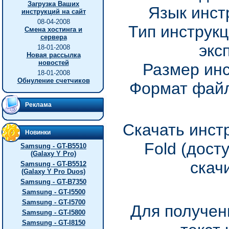
Загрузка Ваших
Язык инст
инструкций на сайт
08-04-2008
Тип инструкц
Смена хостинга и
сервера
экс
18-01-2008
Новая рассылка
новостей
Размер инс
18-01-2008
Обнуление счетчиков
Формат файл
Реклама
Скачать инст
Новинки
Fold (дост
Samsung - GT-B5510
(Galaxy Y Pro)
скач
Samsung - GT-B5512
(Galaxy Y Pro Duos)
Samsung - GT-B7350
Samsung - GT-I5500
Samsung - GT-I5700
Для получен
Samsung - GT-I5800
Samsung - GT-I8150