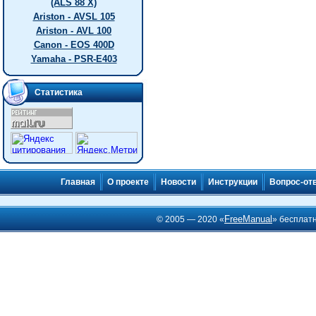
(ALS 88 X)
Ariston - AVSL 105
Ariston - AVL 100
Canon - EOS 400D
Yamaha - PSR-E403
Статистика
Главная
О проекте
Новости
Инструкции
Вопрос-от
FreeManual
© 2005 — 2020 «
» бесплат