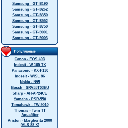
Samsung - GT-I8190
Samsung - GT-I8262
Samsung - GT-I8350
Samsung - GT-I8552
Samsung - GT-I8750
Samsung - GT-I9001
Samsung - GT-I9003
Популярные
Canon - EOS 40D
Indesit - W 105 TX
Panasonic - KX-F130
Indesit - WISL 86
Nokia - N95
Bosch - SRV55T03EU
Sharp - AH-AP24CE
Yamaha - PSR-550
Tomahawk - TW-9010
Thomas - Twin TT
Aquafilter
Ariston - Margherita 2000
(ALS 88 X)