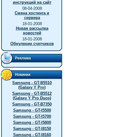
инструкций на сайт
08-04-2008
Смена хостинга и
сервера
18-01-2008
Новая рассылка
новостей
18-01-2008
Обнуление счетчиков
Реклама
Новинки
Samsung - GT-B5510
(Galaxy Y Pro)
Samsung - GT-B5512
(Galaxy Y Pro Duos)
Samsung - GT-B7350
Samsung - GT-I5500
Samsung - GT-I5700
Samsung - GT-I5800
Samsung - GT-I8150
Samsung - GT-I8160