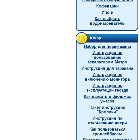
Кофеварки
Утюги
Как выбрать
водонагреватель
Юмор
Hабор для порки жены
Инструкция по
пользованию
эскалатором Метро
Инструкция для таракана
Инструкция по
включению монитора
Инструкция по
эксплуатации гвоздя
Как выжить в фильмах
ужасов
Пакет инструкций
"Кролики"
Инструкция по
открыванию двери
Как пользоваться
троллейбусом