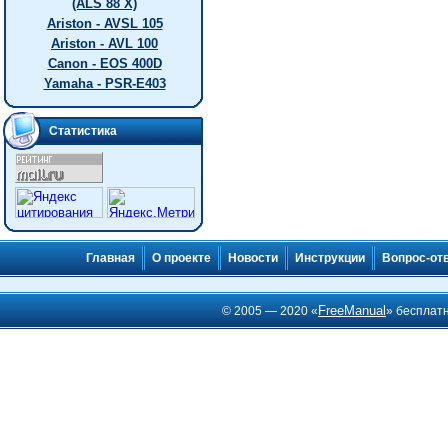
(ALS 88 X)
Ariston - AVSL 105
Ariston - AVL 100
Canon - EOS 400D
Yamaha - PSR-E403
Статистика
Главная
О проекте
Новости
Инструкции
Вопрос-от
FreeManual
© 2005 — 2020 «
» бесплат