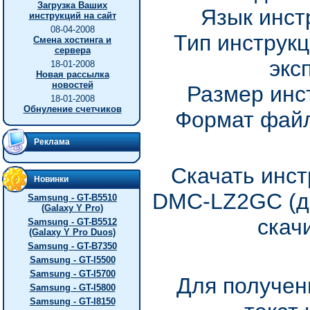
Загрузка Ваших
Язык инст
инструкций на сайт
08-04-2008
Тип инструкц
Смена хостинга и
сервера
экс
18-01-2008
Новая рассылка
новостей
Размер инс
18-01-2008
Обнуление счетчиков
Формат файл
Реклама
Скачать инст
Новинки
DMC-LZ2GC (до
Samsung - GT-B5510
(Galaxy Y Pro)
скач
Samsung - GT-B5512
(Galaxy Y Pro Duos)
Samsung - GT-B7350
Samsung - GT-I5500
Samsung - GT-I5700
Для получен
Samsung - GT-I5800
Samsung - GT-I8150