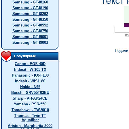
текст 
Samsung - GT-I8160
Samsung - GT-I8190
Samsung - GT-I8262
Samsung - GT-I8350
Samsung - GT-I8552
Samsung - GT-I8750
из
Samsung - GT-I9001
Samsung - GT-I9003
Подели
Популярные
Canon - EOS 40D
Indesit - W 105 TX
Panasonic - KX-F130
Indesit - WISL 86
Nokia - N95
Bosch - SRV55T03EU
Sharp - AH-AP24CE
Yamaha - PSR-550
Tomahawk - TW-9010
Thomas - Twin TT
Aquafilter
Ariston - Margherita 2000