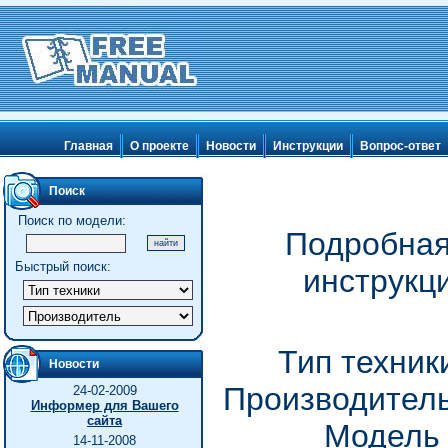
Главная
О проекте
Новости
Инструкции
Вопрос-ответ
Поиск
Поиск по модели:
Подробная
Быстрый поиск:
инструкц
Тип техник
Новости
Производитель
24-02-2009
Информер для Вашего
сайта
Модель
14-11-2008