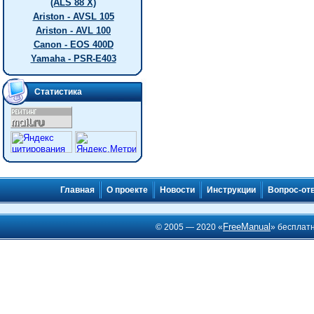
(ALS 88 X)
Ariston - AVSL 105
Ariston - AVL 100
Canon - EOS 400D
Yamaha - PSR-E403
Статистика
Главная
О проекте
Новости
Инструкции
Вопрос-от
FreeManual
© 2005 — 2020 «
» бесплат