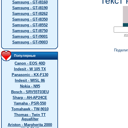
текст 
Samsung - GT-I8160
Samsung - GT-I8190
Samsung - GT-I8262
Samsung - GT-I8350
Samsung - GT-I8552
Samsung - GT-I8750
из
Samsung - GT-I9001
Samsung - GT-I9003
Подели
Популярные
Canon - EOS 40D
Indesit - W 105 TX
Panasonic - KX-F130
Indesit - WISL 86
Nokia - N95
Bosch - SRV55T03EU
Sharp - AH-AP24CE
Yamaha - PSR-550
Tomahawk - TW-9010
Thomas - Twin TT
Aquafilter
Ariston - Margherita 2000