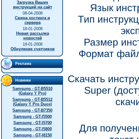
Загрузка Ваших
Язык инст
инструкций на сайт
08-04-2008
Тип инструкц
Смена хостинга и
сервера
экс
18-01-2008
Новая рассылка
новостей
Размер инс
18-01-2008
Обнуление счетчиков
Формат файл
Реклама
Скачать инстр
Новинки
Super (дос
Samsung - GT-B5510
(Galaxy Y Pro)
скач
Samsung - GT-B5512
(Galaxy Y Pro Duos)
Samsung - GT-B7350
Samsung - GT-I5500
Samsung - GT-I5700
Для получен
Samsung - GT-I5800
Samsung - GT-I8150