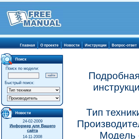
Главная
О проекте
Новости
Инструкции
Вопрос-ответ
Поиск
Поиск по модели:
Подробная
Быстрый поиск:
инструкц
Тип техник
Новости
Производител
24-02-2009
Информер для Вашего
сайта
Модель 
14-11-2008