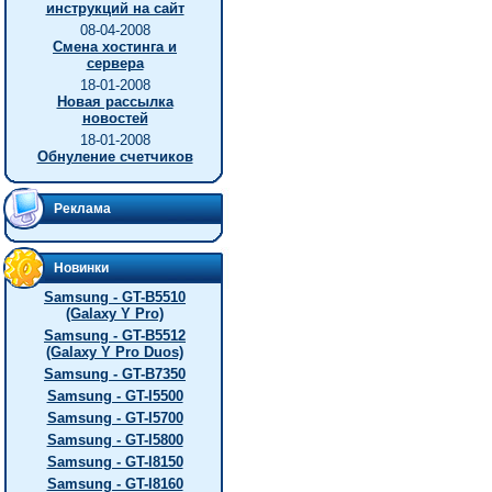
инструкций на сайт
08-04-2008
Смена хостинга и
сервера
18-01-2008
Новая рассылка
новостей
18-01-2008
Обнуление счетчиков
Реклама
Новинки
Samsung - GT-B5510
(Galaxy Y Pro)
Samsung - GT-B5512
(Galaxy Y Pro Duos)
Samsung - GT-B7350
Samsung - GT-I5500
Samsung - GT-I5700
Samsung - GT-I5800
Samsung - GT-I8150
Samsung - GT-I8160