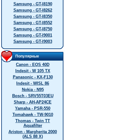
Samsung - GT-I8190
Samsung - GT-I8262
Samsung - GT-I8350
Samsung - GT-I8552
Samsung - GT-I8750
Samsung - GT-I9001
Samsung - GT-I9003
Популярные
Canon - EOS 40D
Indesit - W 105 TX
Panasonic - KX-F130
Indesit - WISL 86
Nokia - N95
Bosch - SRV55T03EU
Sharp - AH-AP24CE
Yamaha - PSR-550
Tomahawk - TW-9010
Thomas - Twin TT
Aquafilter
Ariston - Margherita 2000
(ALS 88 X)