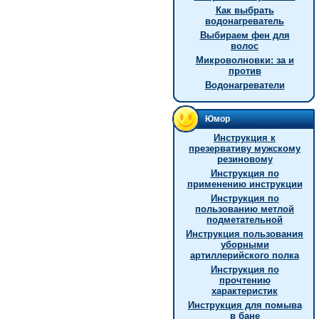
Как выбрать
водонагреватель
Выбираем фен для
волос
Микроволновки: за и
против
Водонагреватели
Юмор
Инструкция к
презервативу мужскому
резиновому
Инструкция по
применению инструкции
Инструкция по
пользованию метлой
подметательной
Инструкция пользования
уборными
артиллерийского полка
Инструкция по
прочтению
характеристик
Инструкция для помыва
в бане