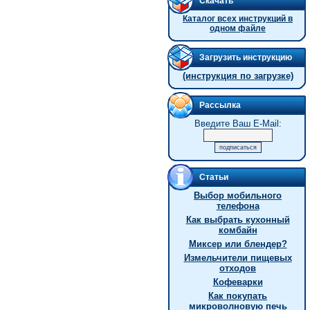
Скачать
Каталог всех инструкций в
одном файле
Загрузить инструкцию
(инструкция по загрузке)
Рассылка
Введите Ваш E-Mail:
Статьи
Выбор мобильного
телефона
Как выбрать кухонный
комбайн
Миксер или блендер?
Измельчители пищевых
отходов
Кофеварки
Как покупать
микроволновую печь