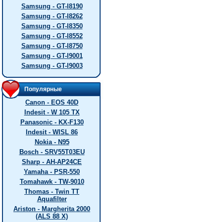
Samsung - GT-I8190
Samsung - GT-I8262
Samsung - GT-I8350
Samsung - GT-I8552
Samsung - GT-I8750
Samsung - GT-I9001
Samsung - GT-I9003
Популярные
Canon - EOS 40D
Indesit - W 105 TX
Panasonic - KX-F130
Indesit - WISL 86
Nokia - N95
Bosch - SRV55T03EU
Sharp - AH-AP24CE
Yamaha - PSR-550
Tomahawk - TW-9010
Thomas - Twin TT
Aquafilter
Ariston - Margherita 2000
(ALS 88 X)