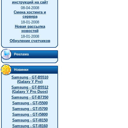
инструкций на сайт
08-04-2008
Смена хостинга и
сервера
18-01-2008
Новая рассылка
новостей
18-01-2008
Обнуление счетчиков
Реклама
Новинки
Samsung - GT-B5510
(Galaxy Y Pro)
Samsung - GT-B5512
(Galaxy Y Pro Duos)
Samsung - GT-B7350
Samsung - GT-I5500
Samsung - GT-I5700
Samsung - GT-I5800
Samsung - GT-I8150
Samsung - GT-I8160