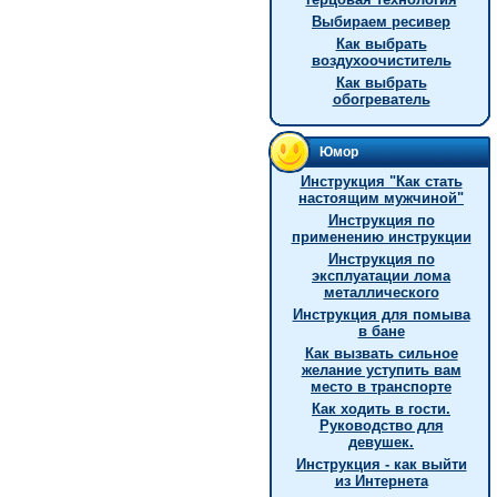
Выбираем ресивер
Как выбрать
воздухоочиститель
Как выбрать
обогреватель
Юмор
Инстpукция "Как стать
настоящим мужчиной"
Инструкция по
применению инструкции
Инструкция по
эксплуатации лома
металлического
Инструкция для помыва
в бане
Как вызвать сильное
желание уступить вам
место в транспорте
Как ходить в гости.
Руководство для
девушек.
Инструкция - как выйти
из Интернета