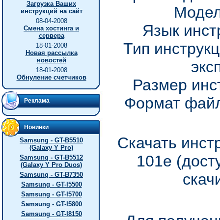
Загрузка Ваших
Модел
инструкций на сайт
08-04-2008
Язык инст
Смена хостинга и
сервера
Тип инструкц
18-01-2008
Новая рассылка
новостей
экс
18-01-2008
Обнуление счетчиков
Размер инс
Формат файл
Реклама
Новинки
Скачать инст
Samsung - GT-B5510
(Galaxy Y Pro)
101e (дост
Samsung - GT-B5512
(Galaxy Y Pro Duos)
скач
Samsung - GT-B7350
Samsung - GT-I5500
Samsung - GT-I5700
Samsung - GT-I5800
Samsung - GT-I8150