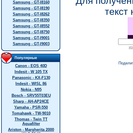
Для получен
Samsung - GT-I8160
Samsung - GT-I8190
текст 
Samsung - GT-I8262
Samsung - GT-I8350
Samsung - GT-I8552
Samsung - GT-I8750
Samsung - GT-I9001
Samsung - GT-I9003
из
Популярные
Подели
Canon - EOS 40D
Indesit - W 105 TX
Panasonic - KX-F130
Indesit - WISL 86
Nokia - N95
Bosch - SRV55T03EU
Sharp - AH-AP24CE
Yamaha - PSR-550
Tomahawk - TW-9010
Thomas - Twin TT
Aquafilter
Ariston - Margherita 2000