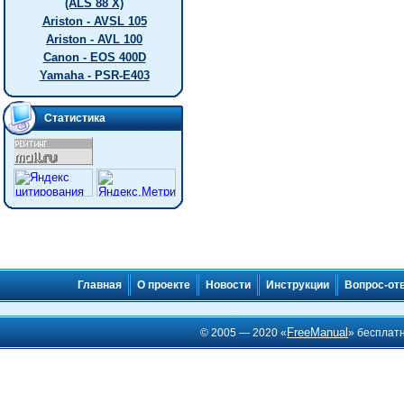
(ALS 88 X)
Ariston - AVSL 105
Ariston - AVL 100
Canon - EOS 400D
Yamaha - PSR-E403
Статистика
Главная
О проекте
Новости
Инструкции
Вопрос-от
FreeManual
© 2005 — 2020 «
» бесплат