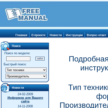
Главная
О проекте
Новости
Инструкции
Вопрос-ответ
Поиск
Поиск по модели:
Подробная
Быстрый поиск:
инстру
Тип техник
Новости
фо
24-02-2009
Информер для Вашего
сайта
Производител
14-11-2008