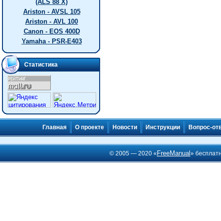
(ALS 88 X)
Ariston - AVSL 105
Ariston - AVL 100
Canon - EOS 400D
Yamaha - PSR-E403
Статистика
Главная
О проекте
Новости
Инструкции
Вопрос-от
FreeManual
© 2005 — 2020 «
» бесплат