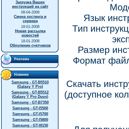
Загрузка Ваших
Мод
инструкций на сайт
08-04-2008
Язык инст
Смена хостинга и
сервера
Тип инструкц
18-01-2008
Новая рассылка
новостей
экс
18-01-2008
Обнуление счетчиков
Размер инс
Формат файл
Реклама
Новинки
Скачать инстр
Samsung - GT-B5510
(Galaxy Y Pro)
(доступное ко
Samsung - GT-B5512
(Galaxy Y Pro Duos)
Samsung - GT-B7350
Samsung - GT-I5500
Samsung - GT-I5700
Samsung - GT-I5800
Samsung - GT-I8150