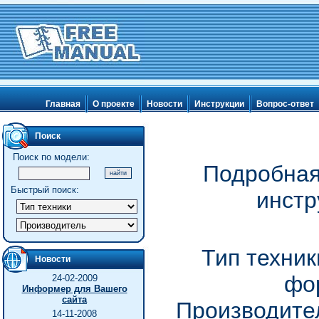
Главная
О проекте
Новости
Инструкции
Вопрос-ответ
Поиск
Поиск по модели:
Подробная
Быстрый поиск:
инстр
Тип техник
Новости
фо
24-02-2009
Информер для Вашего
сайта
Производител
14-11-2008