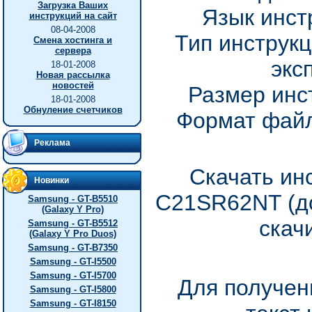
Загрузка Ваших
Язык инст
инструкций на сайт
08-04-2008
Тип инструкц
Смена хостинга и
сервера
экс
18-01-2008
Новая рассылка
новостей
Размер инс
18-01-2008
Обнуление счетчиков
Формат файл
Реклама
Скачать ин
Новинки
C21SR62NT (до
Samsung - GT-B5510
(Galaxy Y Pro)
скач
Samsung - GT-B5512
(Galaxy Y Pro Duos)
Samsung - GT-B7350
Samsung - GT-I5500
Samsung - GT-I5700
Для получен
Samsung - GT-I5800
Samsung - GT-I8150