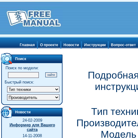
Главная
О проекте
Новости
Инструкции
Вопрос-ответ
Поиск
Поиск по модели:
Подробная
Быстрый поиск:
инструкц
Тип техни
Новости
Производител
24-02-2009
Информер для Вашего
сайта
Модель
14-11-2008