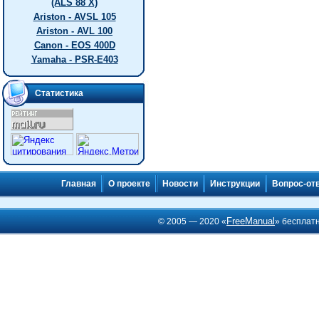
(ALS 88 X)
Ariston - AVSL 105
Ariston - AVL 100
Canon - EOS 400D
Yamaha - PSR-E403
Статистика
Главная
О проекте
Новости
Инструкции
Вопрос-от
FreeManual
© 2005 — 2020 «
» бесплат