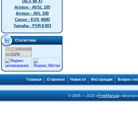
(ALS 88 X)
Ariston - AVSL 105
Ariston - AVL 100
Canon - EOS 400D
Yamaha - PSR-E403
Статистика
Главная
О проекте
Новости
Инструкции
Вопрос-от
FreeManual
© 2005 — 2020 «
» бесплат