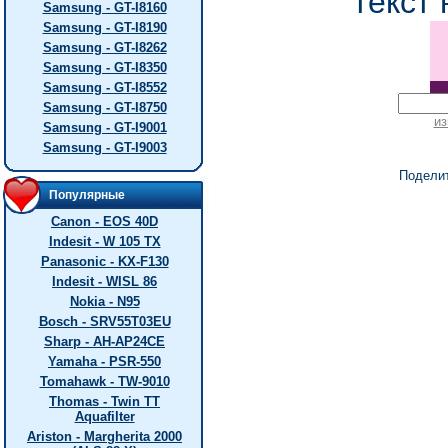
текст 
Samsung - GT-I8160
Samsung - GT-I8190
Samsung - GT-I8262
Samsung - GT-I8350
Samsung - GT-I8552
Samsung - GT-I8750
из
Samsung - GT-I9001
Samsung - GT-I9003
Подели
Популярные
Canon - EOS 40D
Indesit - W 105 TX
Panasonic - KX-F130
Indesit - WISL 86
Nokia - N95
Bosch - SRV55T03EU
Sharp - AH-AP24CE
Yamaha - PSR-550
Tomahawk - TW-9010
Thomas - Twin TT
Aquafilter
Ariston - Margherita 2000