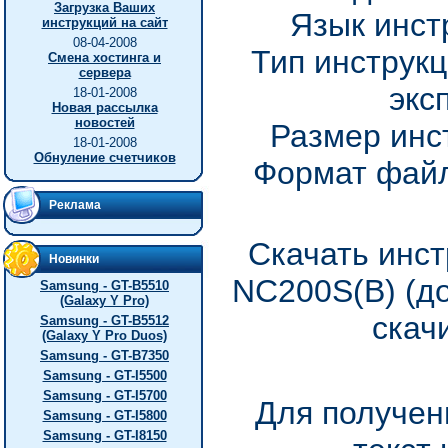
Загрузка Ваших
Язык инст
инструкций на сайт
08-04-2008
Тип инструкц
Смена хостинга и
сервера
экс
18-01-2008
Новая рассылка
новостей
Размер инс
18-01-2008
Обнуление счетчиков
Формат файл
Реклама
Скачать инст
Новинки
NC200S(B) (д
Samsung - GT-B5510
(Galaxy Y Pro)
скач
Samsung - GT-B5512
(Galaxy Y Pro Duos)
Samsung - GT-B7350
Samsung - GT-I5500
Samsung - GT-I5700
Для получен
Samsung - GT-I5800
Samsung - GT-I8150