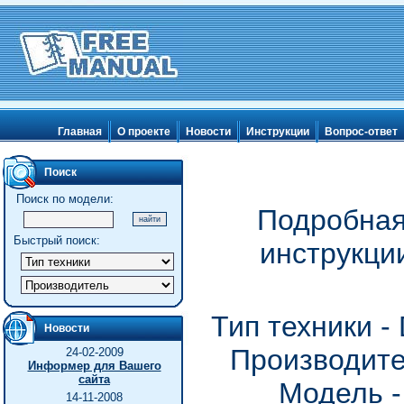
Главная
О проекте
Новости
Инструкции
Вопрос-ответ
Поиск
Поиск по модели:
Подробная
Быстрый поиск:
инструкци
Тип техники 
Новости
Производите
24-02-2009
Информер для Вашего
сайта
Модель -
14-11-2008