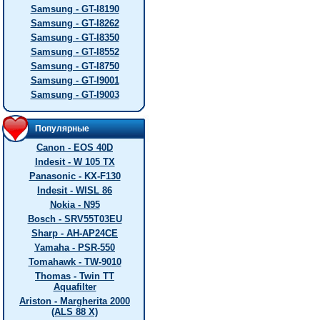
Samsung - GT-I8190
Samsung - GT-I8262
Samsung - GT-I8350
Samsung - GT-I8552
Samsung - GT-I8750
Samsung - GT-I9001
Samsung - GT-I9003
Популярные
Canon - EOS 40D
Indesit - W 105 TX
Panasonic - KX-F130
Indesit - WISL 86
Nokia - N95
Bosch - SRV55T03EU
Sharp - AH-AP24CE
Yamaha - PSR-550
Tomahawk - TW-9010
Thomas - Twin TT
Aquafilter
Ariston - Margherita 2000
(ALS 88 X)