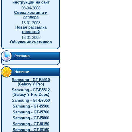
инструкций на сайт
08-04-2008
Смена хостинга и
сервера
18-01-2008
Новая рассылка
новостей
18-01-2008
Обнуление счетчиков
Реклама
Новинки
Samsung - GT-B5510
(Galaxy Y Pro)
Samsung - GT-B5512
(Galaxy Y Pro Duos)
Samsung - GT-B7350
Samsung - GT-I5500
Samsung - GT-I5700
Samsung - GT-I5800
Samsung - GT-I8150
Samsung - GT-I8160