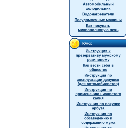
Автомобильный
холодильник
Водонагреватели
Посудомоечные машины
Как покупать
микроволновую печь
Юмор
Инструкция к
презервативу мужскому
резиновому
Как вести себя в
обществе
Инструкция по
эксплуатации девушек
(для автомобилистов)
Инстpукция по
пpименению цианистого
калия
Инструкция по покупке
арбуза
Инструкция по
обзаведению и
содержанию мужа