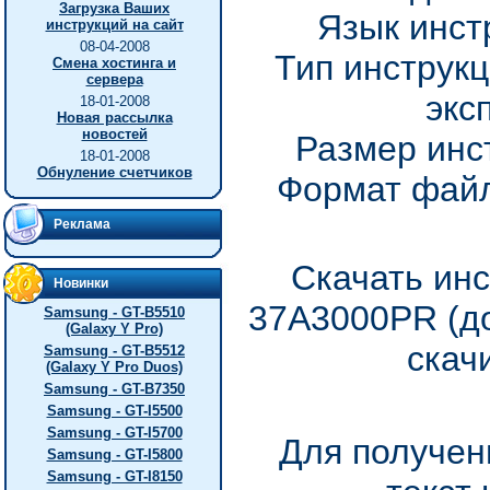
Загрузка Ваших
Язык инст
инструкций на сайт
08-04-2008
Тип инструкц
Смена хостинга и
сервера
экс
18-01-2008
Новая рассылка
новостей
Размер инс
18-01-2008
Обнуление счетчиков
Формат файл
Реклама
Скачать инс
Новинки
37A3000PR (до
Samsung - GT-B5510
(Galaxy Y Pro)
скач
Samsung - GT-B5512
(Galaxy Y Pro Duos)
Samsung - GT-B7350
Samsung - GT-I5500
Samsung - GT-I5700
Для получен
Samsung - GT-I5800
Samsung - GT-I8150