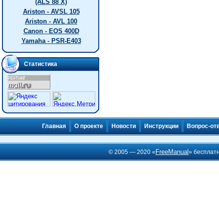
(ALS 88 X)
Ariston - AVSL 105
Ariston - AVL 100
Canon - EOS 400D
Yamaha - PSR-E403
Статистика
Главная
О проекте
Новости
Инструкции
Вопрос-от
FreeManual
© 2005 — 2020 «
» бесплат