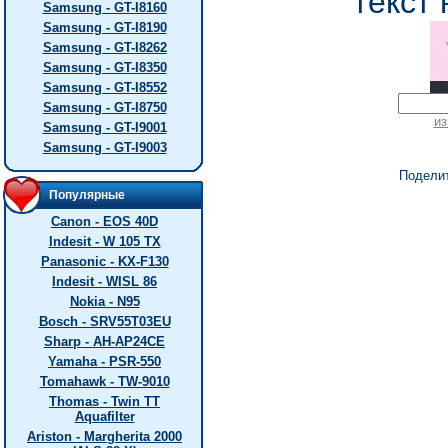
текст 
Samsung - GT-I8160
Samsung - GT-I8190
Samsung - GT-I8262
Samsung - GT-I8350
Samsung - GT-I8552
Samsung - GT-I8750
из
Samsung - GT-I9001
Samsung - GT-I9003
Подели
Популярные
Canon - EOS 40D
Indesit - W 105 TX
Panasonic - KX-F130
Indesit - WISL 86
Nokia - N95
Bosch - SRV55T03EU
Sharp - AH-AP24CE
Yamaha - PSR-550
Tomahawk - TW-9010
Thomas - Twin TT
Aquafilter
Ariston - Margherita 2000