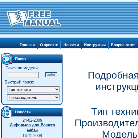
Главная
О проекте
Новости
Инструкции
Вопрос-ответ
Поиск
Поиск по модели:
Подробная
Быстрый поиск:
инструкц
Тип техни
Новости
Производител
24-02-2009
Информер для Вашего
сайта
Модель
14-11-2008