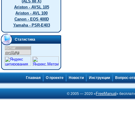
(ALS 88 X)
Ariston - AVSL 105
Ariston - AVL 100
Canon - EOS 400D
Yamaha - PSR-E403
Статистика
Главная
О проекте
Новости
Инструкции
Вопрос-от
FreeManual
© 2005 — 2020 «
» бесплат