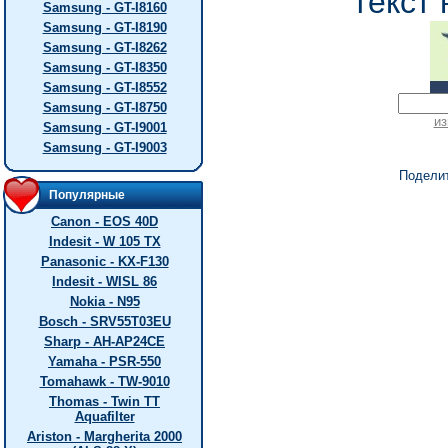
текст 
Samsung - GT-I8160
Samsung - GT-I8190
Samsung - GT-I8262
Samsung - GT-I8350
Samsung - GT-I8552
Samsung - GT-I8750
из
Samsung - GT-I9001
Samsung - GT-I9003
Подели
Популярные
Canon - EOS 40D
Indesit - W 105 TX
Panasonic - KX-F130
Indesit - WISL 86
Nokia - N95
Bosch - SRV55T03EU
Sharp - AH-AP24CE
Yamaha - PSR-550
Tomahawk - TW-9010
Thomas - Twin TT
Aquafilter
Ariston - Margherita 2000