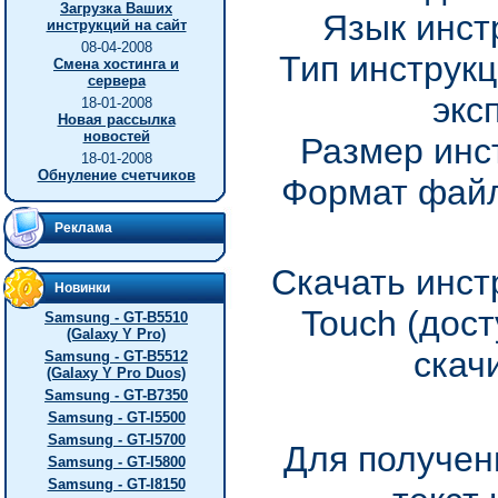
Загрузка Ваших
Язык инст
инструкций на сайт
08-04-2008
Тип инструкц
Смена хостинга и
сервера
экс
18-01-2008
Новая рассылка
новостей
Размер инс
18-01-2008
Обнуление счетчиков
Формат файл
Реклама
Скачать инст
Новинки
Touch (дос
Samsung - GT-B5510
(Galaxy Y Pro)
скач
Samsung - GT-B5512
(Galaxy Y Pro Duos)
Samsung - GT-B7350
Samsung - GT-I5500
Samsung - GT-I5700
Для получен
Samsung - GT-I5800
Samsung - GT-I8150