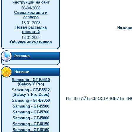
инструкций на сайт
08-04-2008
Смена хостинга и
сервера
18-01-2008
Новая рассылка
На коро
новостей
18-01-2008
Обнуление счетчиков
Реклама
Новинки
Samsung - GT-B5510
(Galaxy Y Pro)
Samsung - GT-B5512
(Galaxy Y Pro Duos)
НЕ ПЫТАЙТЕСЬ ОСТАНОВИТЬ ПИЛУ С
Samsung - GT-B7350
Samsung - GT-I5500
Samsung - GT-I5700
Samsung - GT-I5800
Samsung - GT-I8150
Samsung - GT-I8160