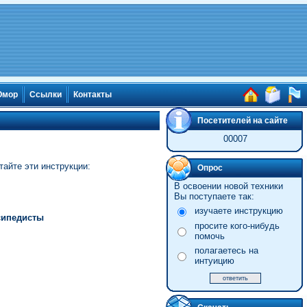
мор
Ссылки
Контакты
Посетителей на сайте
00007
тайте эти инструкции:
Опрос
В освоении новой техники
Вы поступаете так:
изучаете инструкцию
сипедисты
просите кого-нибудь
помочь
полагаетесь на
интуицию