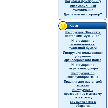
Покупаем фритюрницу
Автомобильный
холодильник
Дрель или перфоратор?
Юмор
Инстpукция "Как стать
настоящим мужчиной"
Инструкция по
использованию
туалетной бумаги
Инструкция пользования
уборными
артиллерийского полка
Инструкция по
открыванию двери
Инструкция по
эксплуатации жены
Правила для настоящей
хозяйки
Инструкция к
презервативу мужскому
резиновому
Как вести себя в
обществе