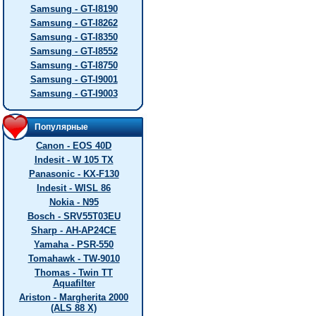
Samsung - GT-I8190
Samsung - GT-I8262
Samsung - GT-I8350
Samsung - GT-I8552
Samsung - GT-I8750
Samsung - GT-I9001
Samsung - GT-I9003
Популярные
Canon - EOS 40D
Indesit - W 105 TX
Panasonic - KX-F130
Indesit - WISL 86
Nokia - N95
Bosch - SRV55T03EU
Sharp - AH-AP24CE
Yamaha - PSR-550
Tomahawk - TW-9010
Thomas - Twin TT
Aquafilter
Ariston - Margherita 2000
(ALS 88 X)