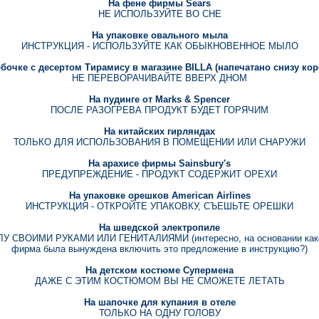
На фене фирмы Sears
НЕ ИСПОЛЬЗУЙТЕ ВО СНЕ
На упаковке овального мыла
ИНСТРУКЦИЯ - ИСПОЛЬЗУЙТЕ КАК ОБЫКНОВЕННОЕ МЫЛО
бочке с десертом Тирамису в магазине BILLA (напечатано снизу ко
НЕ ПЕРЕВОРАЧИВАЙТЕ ВВЕРХ ДНОМ
На пудинге от Marks & Spencer
ПОСЛЕ РАЗОГРЕВА ПРОДУКТ БУДЕТ ГОРЯЧИМ
На китайских гирляндах
ТОЛЬКО ДЛЯ ИСПОЛЬЗОВАНИЯ В ПОМЕЩЕНИИ ИЛИ СНАРУЖИ
На арахисе фирмы Sainsbury's
ПРЕДУПРЕЖДЕНИЕ - ПРОДУКТ СОДЕРЖИТ ОРЕХИ
На упаковке орешков American Airlines
ИНСТРУКЦИЯ - ОТКРОЙТЕ УПАКОВКУ, СЪЕШЬТЕ ОРЕШКИ
На шведской электропиле
ВОИМИ РУКАМИ ИЛИ ГЕНИТАЛИЯМИ (интересно, на основании какого 
фирма была вынуждена включить это предложение в инструкцию?)
На детском костюме Супермена
ДАЖЕ С ЭТИМ КОСТЮМОМ ВЫ НЕ СМОЖЕТЕ ЛЕТАТЬ
На шапочке для купания в отеле
ТОЛЬКО НА ОДНУ ГОЛОВУ