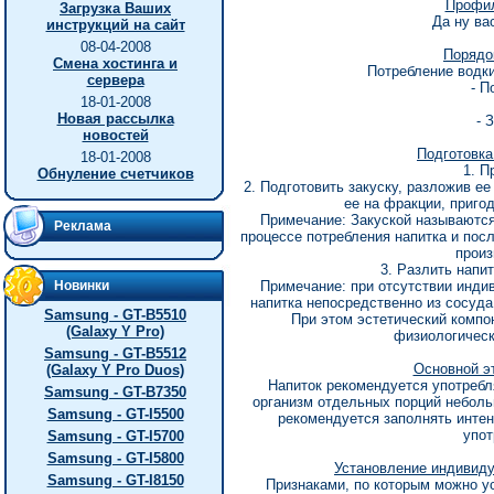
Профил
Загрузка Ваших
Да ну ва
инструкций на сайт
08-04-2008
Порядо
Смена хостинга и
Потребление водки
сервера
- П
18-01-2008
Новая рассылка
- 
новостей
Подготовка
18-01-2008
1. П
Обнуление счетчиков
2. Подготовить закуску, разложив ее
ее на фракции, приго
Примечание: Закуской называются
Реклама
процессе потребления напитка и пос
произ
3. Разлить напи
Новинки
Примечание: при отсутствии инди
напитка непосредственно из сосуда
Samsung - GT-B5510
При этом эстетический компо
(Galaxy Y Pro)
физиологическ
Samsung - GT-B5512
Основной эт
(Galaxy Y Pro Duos)
Напиток рекомендуется употребл
Samsung - GT-B7350
организм отдельных порций небол
Samsung - GT-I5500
рекомендуется заполнять инте
упот
Samsung - GT-I5700
Samsung - GT-I5800
Установление индивиду
Samsung - GT-I8150
Признаками, по которым можно у