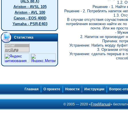
(ALS 88 X)
1.2. 
Ariston - AVSL 105
Решение - 1. Найти
Решение - 2. Потреблять напиток не
Ariston - AVL 100
1.3. От
Canon - EOS 400D
В случае отсутствия соучастников
Yamaha - PSR-E403
потребления возможно найти их по 
почте. Или же просто
- Мужи
2. Напиток не производит
Статистика
Причина: потр
Устранение: Набить морду буфетч
3. Организм отто
Устранение: сделать перерыв в 
способ
Главная
О проекте
Новости
Инструкции
Вопрос-от
FreeManual
© 2005 — 2020 «
» бесплат