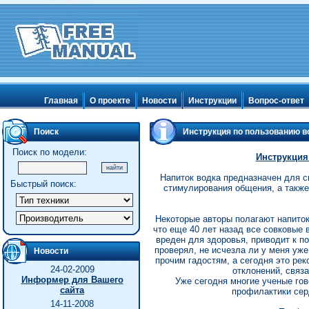
Главная
О проекте
Новости
Инструкции
Вопрос-ответ
Поиск
Инструкция по пользованию в
Поиск по модели:
Инструкция
Напиток водка предназначен для с
Быстрый поиск:
стимулирования общения, а также
Некоторые авторы полагают напиток
что еще 40 лет назад все совковые 
вреден для здоровья, приводит к по
проверял, не исчезла ли у меня уже
Новости
прочим гадостям, а сегодня это ре
24-02-2009
отклонений, связ
Информер для Вашего
Уже сегодня многие ученые го
сайта
профилактики сер
14-11-2008