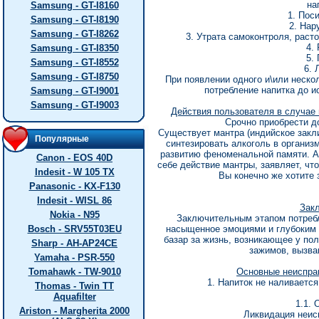
на
Samsung - GT-I8160
1. Пос
Samsung - GT-I8190
2. Нар
Samsung - GT-I8262
3. Утрата самоконтроля, раст
4.
Samsung - GT-I8350
5.
Samsung - GT-I8552
6. 
Samsung - GT-I8750
При появлении одного и\или неско
потребление напитка до 
Samsung - GT-I9001
Samsung - GT-I9003
Действия пользователя в случае 
Срочно приобрести д
Существует мантра (индийское закли
Популярные
синтезировать алкоголь в организ
развитию феноменальной памяти. А
Canon - EOS 40D
себе действие мантры, заявляет, чт
Indesit - W 105 TX
Вы конечно же хотите 
Panasonic - KX-F130
Indesit - WISL 86
Зак
Nokia - N95
Заключительным этапом потребл
Bosch - SRV55T03EU
насыщенное эмоциями и глубоким 
базар за жизнь, возникающее у пол
Sharp - AH-AP24CE
зажимов, вызва
Yamaha - PSR-550
Tomahawk - TW-9010
Основные неисправ
1. Напиток не наливается
Thomas - Twin TT
Aquafilter
1.1. 
Ariston - Margherita 2000
Ликвидация неис