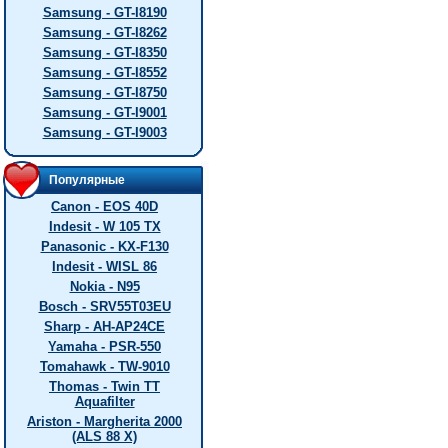
Samsung - GT-I8190
Samsung - GT-I8262
Samsung - GT-I8350
Samsung - GT-I8552
Samsung - GT-I8750
Samsung - GT-I9001
Samsung - GT-I9003
Популярные
Canon - EOS 40D
Indesit - W 105 TX
Panasonic - KX-F130
Indesit - WISL 86
Nokia - N95
Bosch - SRV55T03EU
Sharp - AH-AP24CE
Yamaha - PSR-550
Tomahawk - TW-9010
Thomas - Twin TT
Aquafilter
Ariston - Margherita 2000
(ALS 88 X)