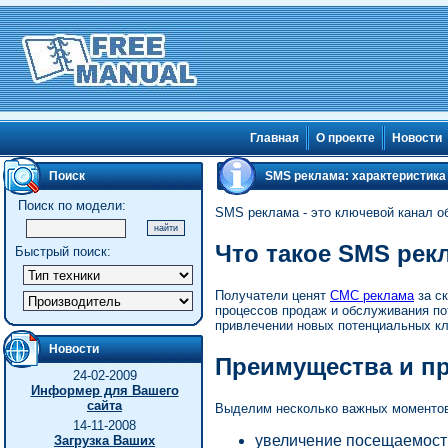
Главная
О проекте
Новости
Поиск
SMS реклама: характеристика
Поиск по модели:
SMS реклама - это ключевой канал об
Что такое SMS рек
Быстрый поиск:
Получатели ценят
СМС реклама
за ск
процессов продаж и обслуживания по
привлечении новых потенциальных кл
Новости
Преимущества и п
24-02-2009
Информер для Вашего
сайта
Выделим несколько важных моментов
14-11-2008
увеличение посещаемости
Загрузка Ваших