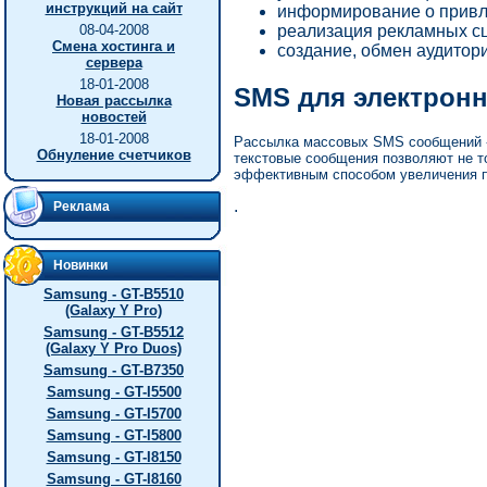
инструкций на сайт
информирование о привле
реализация рекламных с
08-04-2008
Смена хостинга и
создание, обмен аудитори
сервера
18-01-2008
SMS для электронн
Новая рассылка
новостей
18-01-2008
Рассылка массовых SMS сообщений - 
Обнуление счетчиков
текстовые сообщения позволяют не то
эффективным способом увеличения пр
.
Реклама
Новинки
Samsung - GT-B5510
(Galaxy Y Pro)
Samsung - GT-B5512
(Galaxy Y Pro Duos)
Samsung - GT-B7350
Samsung - GT-I5500
Samsung - GT-I5700
Samsung - GT-I5800
Samsung - GT-I8150
Samsung - GT-I8160