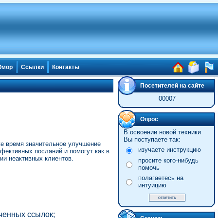
мор
Ссылки
Контакты
Посетителей на сайте
00007
Опрос
В освоении новой техники
Вы поступаете так:
о же время значительное улучшение
изучаете инструкцию
фективных посланий и помогут как в
ии неактивных клиентов.
просите кого-нибудь
помочь
полагаетесь на
интуицию
ченных ссылок;