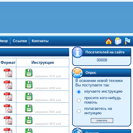
мор
Ссылки
Контакты
Посетителей на сайте
00008
Формат
Инструкция
Опрос
(загружено 4731 раз)
В освоении новой техники
Вы поступаете так:
(загружено 4694 раз)
изучаете инструкцию
просите кого-нибудь
(загружено 4841 раз)
помочь
полагаетесь на
(загружено 5001 раз)
интуицию
(загружено 4873 раз)