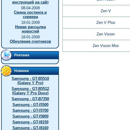
инструкций на сайт
08-04-2008
Zen V
Смена хостинга и
сервера
18-01-2008
Zen V Plus
Новая рассылка
новостей
Zen Vision
18-01-2008
Обнуление счетчиков
Zen Vision Mini
Реклама
Новинки
Samsung - GT-B5510
(Galaxy Y Pro)
Samsung - GT-B5512
(Galaxy Y Pro Duos)
Samsung - GT-B7350
Samsung - GT-I5500
Samsung - GT-I5700
Samsung - GT-I5800
Samsung - GT-I8150
Samsung - GT-I8160