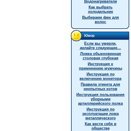
Водонагреватели
Как выбрать
холодильник
Выбираем фен для
волос
Юмор
Если вы умерли,
делайте следующее…
Ложка обыкновенная
столовая глубокая
Инструкция к
применению мужчины
Инструкция по
включению монитора
Правила этикета для
неопытных котов
Инструкция пользования
уборными
артиллерийского полка
Инструкция по
эксплуатации лома
металлического
Как вести себя в
обществе