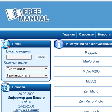
Главная
О проекте
Новости
Поиск
Инструкции по эксплуатации н
Поиск по модели:
Модель
MuVo Slim
Быстрый поиск:
MuVo V200
MuVo2
Новости
Zen Micro
24-02-2009
Информер для Вашего
сайта
Zen Micro Photo
14-11-2008
Загрузка Ваших
Zen Touch