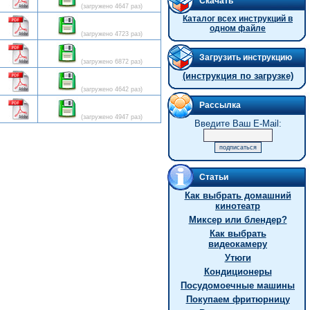
Скачать
(загружено 4647 раз)
Каталог всех инструкций в
одном файле
(загружено 4723 раз)
Загрузить инструкцию
(загружено 6872 раз)
(инструкция по загрузке)
(загружено 4642 раз)
Рассылка
(загружено 4947 раз)
Введите Ваш E-Mail:
Статьи
Как выбрать домашний
кинотеатр
Миксер или блендер?
Как выбрать
видеокамеру
Утюги
Кондиционеры
Посудомоечные машины
Покупаем фритюрницу