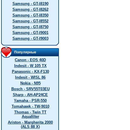
Samsung - GT-I8190
Samsung - GT-I8262
Samsung - GT-I8350
Samsung - GT-I8552
Samsung - GT-I8750
Samsung - GT-I9001
Samsung - GT-I9003
Популярные
Canon - EOS 40D
Indesit - W 105 TX
Panasonic - KX-F130
Indesit - WISL 86
Nokia - N95
Bosch - SRV55T03EU
Sharp - AH-AP24CE
Yamaha - PSR-550
Tomahawk - TW-9010
Thomas - Twin TT
Aquafilter
Ariston - Margherita 2000
(ALS 88 X)