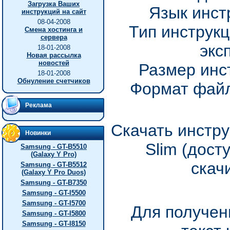
Загрузка Ваших
Язык инст
инструкций на сайт
08-04-2008
Тип инструкц
Смена хостинга и
сервера
экс
18-01-2008
Новая рассылка
новостей
Размер инс
18-01-2008
Обнуление счетчиков
Формат файл
Реклама
Скачать инстру
Новинки
Slim (дост
Samsung - GT-B5510
(Galaxy Y Pro)
скач
Samsung - GT-B5512
(Galaxy Y Pro Duos)
Samsung - GT-B7350
Samsung - GT-I5500
Samsung - GT-I5700
Для получен
Samsung - GT-I5800
Samsung - GT-I8150