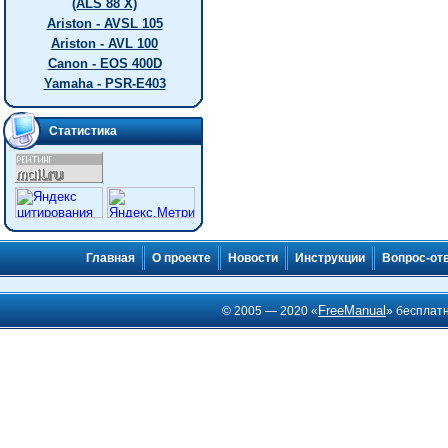
(ALS 88 X)
Ariston - AVSL 105
Ariston - AVL 100
Canon - EOS 400D
Yamaha - PSR-E403
Статистика
Главная
О проекте
Новости
Инструкции
Вопрос-от
FreeManual
© 2005 — 2020 «
» бесплат