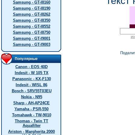
текст 
Samsung - GT-I8160
Samsung - GT-I8190
Samsung - GT-I8262
Samsung - GT-I8350
Samsung - GT-I8552
Samsung - GT-I8750
из
Samsung - GT-I9001
Samsung - GT-I9003
Подели
Популярные
Canon - EOS 40D
Indesit - W 105 TX
Panasonic - KX-F130
Indesit - WISL 86
Bosch - SRV55T03EU
Nokia - N95
Sharp - AH-AP24CE
Yamaha - PSR-550
Tomahawk - TW-9010
Thomas - Twin TT
Aquafilter
Ariston - Margherita 2000