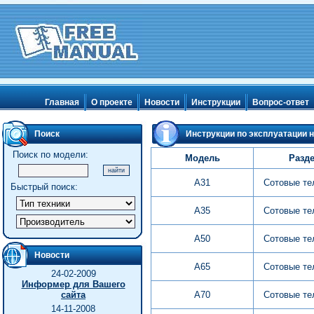
Главная
О проекте
Новости
Инструкции
Вопрос-ответ
Поиск
Инструкции по эксплуатации н
Поиск по модели:
Модель
Разд
A31
Сотовые т
Быстрый поиск:
A35
Сотовые т
A50
Сотовые т
Новости
A65
Сотовые т
24-02-2009
Информер для Вашего
сайта
A70
Сотовые т
14-11-2008