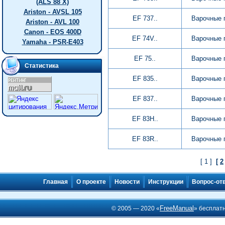
(ALS 88 X)
Ariston - AVSL 105
EF 737..
Варочные 
Ariston - AVL 100
Canon - EOS 400D
EF 74V..
Варочные 
Yamaha - PSR-E403
EF 75..
Варочные 
Статистика
EF 835..
Варочные 
EF 837..
Варочные 
EF 83H..
Варочные 
EF 83R..
Варочные 
[ 1 ]
[
2
Главная
О проекте
Новости
Инструкции
Вопрос-от
FreeManual
© 2005 — 2020 «
» бесплат