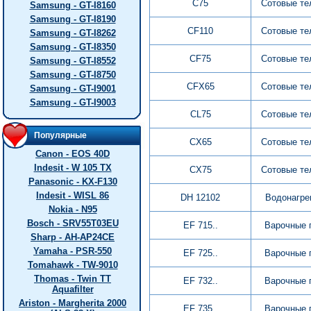
C75
Сотовые т
Samsung - GT-I8160
Samsung - GT-I8190
CF110
Сотовые т
Samsung - GT-I8262
Samsung - GT-I8350
CF75
Сотовые т
Samsung - GT-I8552
Samsung - GT-I8750
CFX65
Сотовые т
Samsung - GT-I9001
Samsung - GT-I9003
CL75
Сотовые т
Популярные
CX65
Сотовые т
Canon - EOS 40D
Indesit - W 105 TX
CX75
Сотовые т
Panasonic - KX-F130
Indesit - WISL 86
DH 12102
Водонагре
Nokia - N95
Bosch - SRV55T03EU
EF 715..
Варочные 
Sharp - AH-AP24CE
Yamaha - PSR-550
EF 725..
Варочные 
Tomahawk - TW-9010
Thomas - Twin TT
EF 732..
Варочные 
Aquafilter
Ariston - Margherita 2000
EF 735..
Варочные 