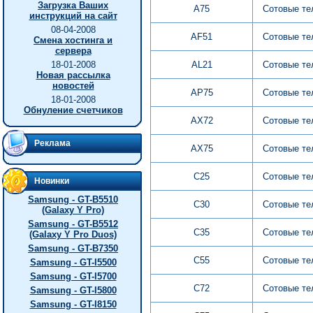
Загрузка Ваших
A75
Сотовые т
инструкций на сайт
08-04-2008
AF51
Сотовые т
Смена хостинга и
сервера
18-01-2008
AL21
Сотовые т
Новая рассылка
новостей
AP75
Сотовые т
18-01-2008
Обнуление счетчиков
AX72
Сотовые т
Реклама
AX75
Сотовые т
C25
Сотовые т
Новинки
Samsung - GT-B5510
C30
Сотовые т
(Galaxy Y Pro)
Samsung - GT-B5512
C35
Сотовые т
(Galaxy Y Pro Duos)
Samsung - GT-B7350
C55
Сотовые т
Samsung - GT-I5500
Samsung - GT-I5700
C72
Сотовые т
Samsung - GT-I5800
Samsung - GT-I8150