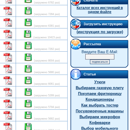
Скачать
(загружено 6782 раз)
Каталог всех инструкций в
одном файле
(загружено 7284 раз)
Загрузить инструкцию
(загружено 6381 раз)
(инструкция по загрузке)
(загружено 10415 раз)
Рассылка
(загружено 7262 раз)
Введите Ваш E-Mail:
(загружено 8004 раз)
(загружено 5680 раз)
Статьи
Утюги
(загружено 6061 раз)
Выбираем газовую плиту
Покупаем фритюрницу
(загружено 5289 раз)
Кондиционеры
Как выбрать тостер
(загружено 5794 раз)
Посудомоечные машины
Выбираем микрофон
(загружено 5682 раз)
Кофеварки
Выбор мобильного