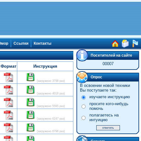
мор
Ссылки
Контакты
Посетителей на сайте
00007
Формат
Инструкция
Опрос
(загружено 3798 раз)
В освоении новой техники
Вы поступаете так:
(загружено 4018 раз)
изучаете инструкцию
просите кого-нибудь
(загружено 5595 раз)
помочь
полагаетесь на
(загружено 6247 раз)
интуицию
(загружено 6796 раз)