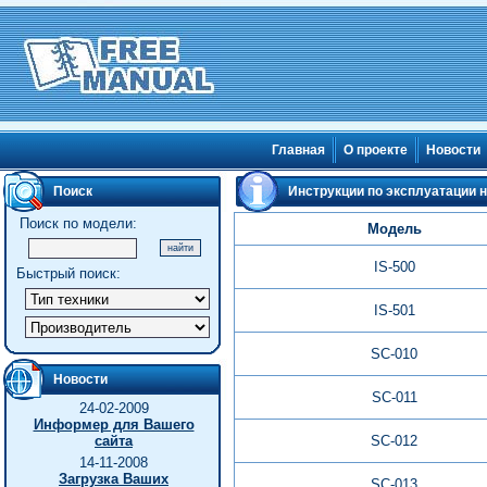
Главная
О проекте
Новости
Поиск
Инструкции по эксплуатации на
Поиск по модели:
Модель
IS-500
Быстрый поиск:
IS-501
SC-010
Новости
SC-011
24-02-2009
Информер для Вашего
сайта
SC-012
14-11-2008
Загрузка Ваших
SC-013