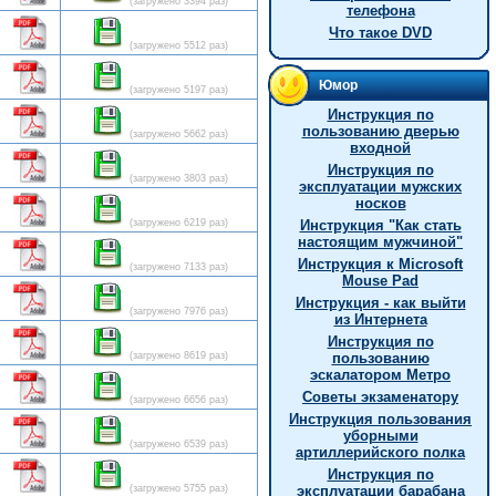
(загружено 3394 раз)
телефона
Что такое DVD
(загружено 5512 раз)
Юмор
(загружено 5197 раз)
Инструкция по
пользованию дверью
(загружено 5662 раз)
входной
Инструкция по
(загружено 3803 раз)
эксплуатации мужских
носков
(загружено 6219 раз)
Инстpукция "Как стать
настоящим мужчиной"
Инструкция к Microsoft
(загружено 7133 раз)
Mouse Pad
Инструкция - как выйти
(загружено 7976 раз)
из Интернета
Инструкция по
(загружено 8619 раз)
пользованию
эскалатором Метро
Советы экзаменатору
(загружено 6656 раз)
Инструкция пользования
уборными
(загружено 6539 раз)
артиллерийского полка
Инструкция по
(загружено 5755 раз)
эксплуатации барабана