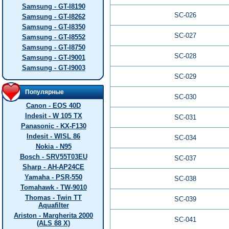
Samsung - GT-I8190
SC-026
Samsung - GT-I8262
Samsung - GT-I8350
SC-027
Samsung - GT-I8552
Samsung - GT-I8750
SC-028
Samsung - GT-I9001
Samsung - GT-I9003
SC-029
Популярные
SC-030
Canon - EOS 40D
Indesit - W 105 TX
SC-031
Panasonic - KX-F130
Indesit - WISL 86
SC-034
Nokia - N95
Bosch - SRV55T03EU
SC-037
Sharp - AH-AP24CE
Yamaha - PSR-550
SC-038
Tomahawk - TW-9010
Thomas - Twin TT
SC-039
Aquafilter
Ariston - Margherita 2000
SC-041
(ALS 88 X)