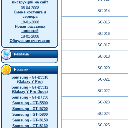
инструкций на сайт
08-04-2008
SC-014
Смена хостинга и
сервера
18-01-2008
SC-015
Новая рассылка
новостей
SC-016
18-01-2008
Обнуление счетчиков
SC-017
Реклама
SC-018
SC-020
Новинки
Samsung - GT-B5510
SC-021
(Galaxy Y Pro)
Samsung - GT-B5512
SC-022
(Galaxy Y Pro Duos)
Samsung - GT-B7350
SC-023
Samsung - GT-I5500
Samsung - GT-I5700
SC-024
Samsung - GT-I5800
Samsung - GT-I8150
SC-025
Samsung - GT-I8160