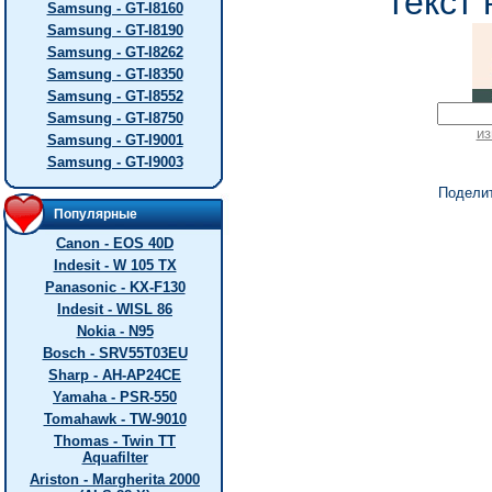
текст 
Samsung - GT-I8160
Samsung - GT-I8190
Samsung - GT-I8262
Samsung - GT-I8350
Samsung - GT-I8552
Samsung - GT-I8750
из
Samsung - GT-I9001
Samsung - GT-I9003
Подели
Популярные
Canon - EOS 40D
Indesit - W 105 TX
Panasonic - KX-F130
Indesit - WISL 86
Nokia - N95
Bosch - SRV55T03EU
Sharp - AH-AP24CE
Yamaha - PSR-550
Tomahawk - TW-9010
Thomas - Twin TT
Aquafilter
Ariston - Margherita 2000