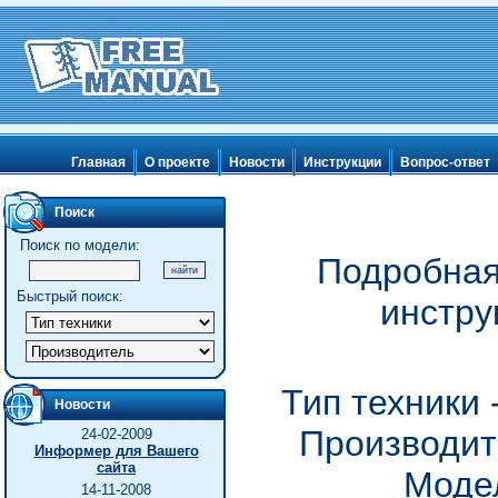
Главная
О проекте
Новости
Инструкции
Вопрос-ответ
Поиск
Поиск по модели:
Подробная
Быстрый поиск:
инстру
Тип техники
Новости
Производите
24-02-2009
Информер для Вашего
сайта
Модел
14-11-2008