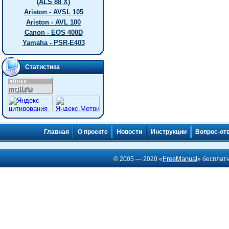
(ALS 88 X)
Ariston - AVSL 105
Ariston - AVL 100
Canon - EOS 400D
Yamaha - PSR-E403
Статистика
Главная
О проекте
Новости
Инструкции
Вопрос-от
FreeManual
© 2005 — 2020 «
» бесплат