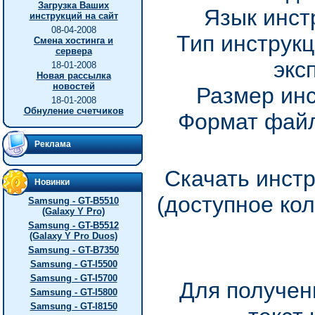
Загрузка Ваших
Язык инст
инструкций на сайт
08-04-2008
Тип инструкц
Смена хостинга и
сервера
экс
18-01-2008
Новая рассылка
новостей
Размер инс
18-01-2008
Обнуление счетчиков
Формат файл
Реклама
Скачать инстр
Новинки
(доступное ко
Samsung - GT-B5510
(Galaxy Y Pro)
Samsung - GT-B5512
(Galaxy Y Pro Duos)
Samsung - GT-B7350
Samsung - GT-I5500
Samsung - GT-I5700
Для получен
Samsung - GT-I5800
Samsung - GT-I8150