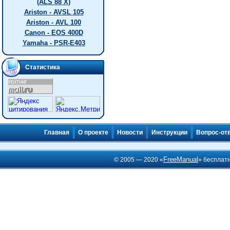
(ALS 88 X)
Ariston - AVSL 105
Ariston - AVL 100
Canon - EOS 400D
Yamaha - PSR-E403
Статистика
Главная
О проекте
Новости
Инструкции
Вопрос-от
FreeManual
© 2005 — 2020 «
» бесплат