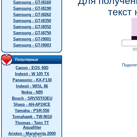
Для получен
Samsung - GT-I8160
Samsung - GT-I8190
текст 
Samsung - GT-I8262
Samsung - GT-I8350
Samsung - GT-I8552
Samsung - GT-I8750
Samsung - GT-I9001
Samsung - GT-I9003
из
Популярные
Подели
Canon - EOS 40D
Indesit - W 105 TX
Panasonic - KX-F130
Indesit - WISL 86
Nokia - N95
Bosch - SRV55T03EU
Sharp - AH-AP24CE
Yamaha - PSR-550
Tomahawk - TW-9010
Thomas - Twin TT
Aquafilter
Ariston - Margherita 2000