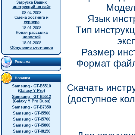
Загрузка Ваших
Модел
инструкций на сайт
08-04-2008
Язык инст
Смена хостинга и
сервера
Тип инструкц
18-01-2008
Новая рассылка
новостей
экс
18-01-2008
Обнуление счетчиков
Размер инс
Формат файл
Реклама
Новинки
Скачать инстр
Samsung - GT-B5510
(Galaxy Y Pro)
(доступное ко
Samsung - GT-B5512
(Galaxy Y Pro Duos)
Samsung - GT-B7350
Samsung - GT-I5500
Samsung - GT-I5700
Samsung - GT-I5800
Samsung - GT-I8150