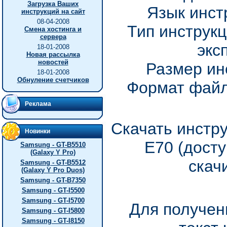
Загрузка Ваших
Язык инст
инструкций на сайт
08-04-2008
Тип инструкц
Смена хостинга и
сервера
экс
18-01-2008
Новая рассылка
новостей
Размер ин
18-01-2008
Обнуление счетчиков
Формат файл
Реклама
Скачать инстру
Новинки
E70 (дост
Samsung - GT-B5510
(Galaxy Y Pro)
скач
Samsung - GT-B5512
(Galaxy Y Pro Duos)
Samsung - GT-B7350
Samsung - GT-I5500
Samsung - GT-I5700
Для получен
Samsung - GT-I5800
Samsung - GT-I8150