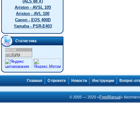
(ALS 88 X)
Ariston - AVSL 105
Ariston - AVL 100
Canon - EOS 400D
Yamaha - PSR-E403
Статистика
Главная
О проекте
Новости
Инструкции
Вопрос-от
FreeManual
© 2005 — 2020 «
» бесплат