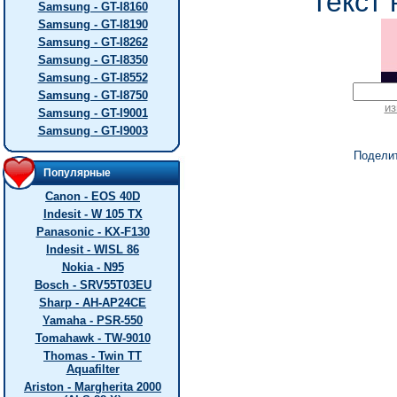
текст 
Samsung - GT-I8160
Samsung - GT-I8190
Samsung - GT-I8262
Samsung - GT-I8350
Samsung - GT-I8552
Samsung - GT-I8750
из
Samsung - GT-I9001
Samsung - GT-I9003
Подели
Популярные
Canon - EOS 40D
Indesit - W 105 TX
Panasonic - KX-F130
Indesit - WISL 86
Nokia - N95
Bosch - SRV55T03EU
Sharp - AH-AP24CE
Yamaha - PSR-550
Tomahawk - TW-9010
Thomas - Twin TT
Aquafilter
Ariston - Margherita 2000