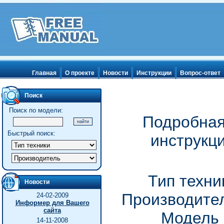
Главная
О проекте
Новости
Инструкции
Вопрос-ответ
Поиск
Поиск по модели:
Подробная
Быстрый поиск:
инструкц
Тип техни
Новости
Производител
24-02-2009
Информер для Вашего
сайта
Модель 
14-11-2008