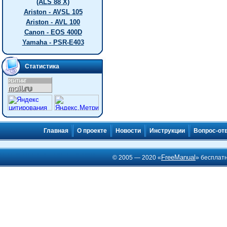
(ALS 88 X)
Ariston - AVSL 105
Ariston - AVL 100
Canon - EOS 400D
Yamaha - PSR-E403
Статистика
Главная
О проекте
Новости
Инструкции
Вопрос-от
FreeManual
© 2005 — 2020 «
» бесплат