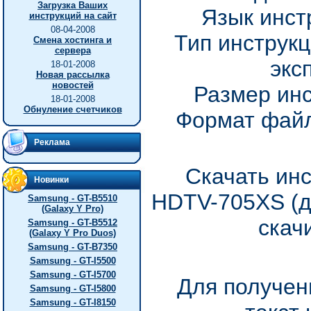
Загрузка Ваших
Язык инст
инструкций на сайт
08-04-2008
Тип инструкц
Смена хостинга и
сервера
экс
18-01-2008
Новая рассылка
новостей
Размер инс
18-01-2008
Обнуление счетчиков
Формат файл
Реклама
Скачать инс
Новинки
HDTV-705XS (д
Samsung - GT-B5510
(Galaxy Y Pro)
скач
Samsung - GT-B5512
(Galaxy Y Pro Duos)
Samsung - GT-B7350
Samsung - GT-I5500
Samsung - GT-I5700
Для получен
Samsung - GT-I5800
Samsung - GT-I8150