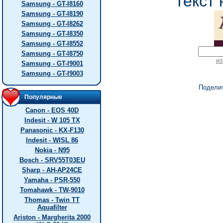
текст 
Samsung - GT-I8160
Samsung - GT-I8190
Samsung - GT-I8262
Samsung - GT-I8350
Samsung - GT-I8552
Samsung - GT-I8750
из
Samsung - GT-I9001
Samsung - GT-I9003
Подели
Популярные
Canon - EOS 40D
Indesit - W 105 TX
Panasonic - KX-F130
Indesit - WISL 86
Nokia - N95
Bosch - SRV55T03EU
Sharp - AH-AP24CE
Yamaha - PSR-550
Tomahawk - TW-9010
Thomas - Twin TT
Aquafilter
Ariston - Margherita 2000