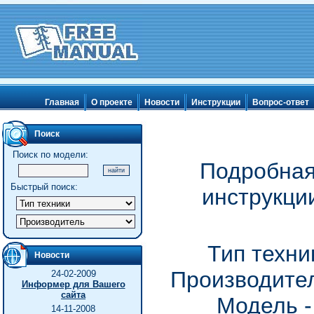
Главная
О проекте
Новости
Инструкции
Вопрос-ответ
Поиск
Поиск по модели:
Подробная
Быстрый поиск:
инструкци
Тип техни
Новости
Производител
24-02-2009
Информер для Вашего
сайта
Модель 
14-11-2008