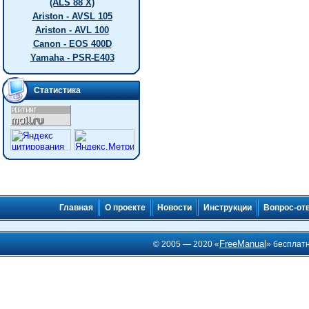
(ALS 88 X)
Ariston - AVSL 105
Ariston - AVL 100
Canon - EOS 400D
Yamaha - PSR-E403
Статистика
Главная
О проекте
Новости
Инструкции
Вопрос-от
FreeManual
© 2005 — 2020 «
» бесплат