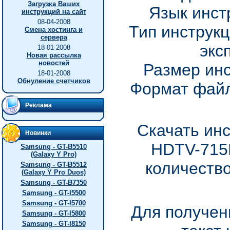
Загрузка Ваших
Язык инст
инструкций на сайт
08-04-2008
Тип инструкц
Смена хостинга и
сервера
экс
18-01-2008
Новая рассылка
новостей
Размер инс
18-01-2008
Обнуление счетчиков
Формат файл
Реклама
Скачать инс
Новинки
HDTV-715
Samsung - GT-B5510
(Galaxy Y Pro)
количество
Samsung - GT-B5512
(Galaxy Y Pro Duos)
Samsung - GT-B7350
Samsung - GT-I5500
Samsung - GT-I5700
Для получен
Samsung - GT-I5800
Samsung - GT-I8150