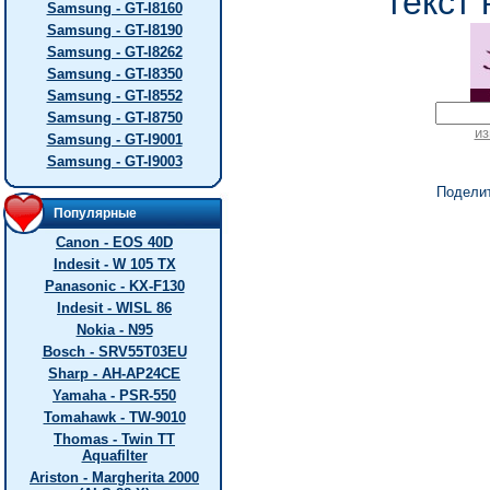
текст 
Samsung - GT-I8160
Samsung - GT-I8190
Samsung - GT-I8262
Samsung - GT-I8350
Samsung - GT-I8552
Samsung - GT-I8750
из
Samsung - GT-I9001
Samsung - GT-I9003
Подели
Популярные
Canon - EOS 40D
Indesit - W 105 TX
Panasonic - KX-F130
Indesit - WISL 86
Nokia - N95
Bosch - SRV55T03EU
Sharp - AH-AP24CE
Yamaha - PSR-550
Tomahawk - TW-9010
Thomas - Twin TT
Aquafilter
Ariston - Margherita 2000