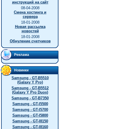
инструкций на сайт
08-04-2008
Смена хостинга и
сервера
18-01-2008
Новая рассылка
новостей
18-01-2008
Обнуление счетчиков
Реклама
Новинки
Samsung - GT-B5510
(Galaxy Y Pro)
Samsung - GT-B5512
(Galaxy Y Pro Duos)
Samsung - GT-B7350
Samsung - GT-I5500
Samsung - GT-I5700
Samsung - GT-I5800
Samsung - GT-I8150
Samsung - GT-I8160