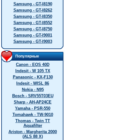
Samsung - GT-I8190
Samsung - GT-I8262
Samsung - GT-I8350
Samsung - GT-I8552
Samsung - GT-I8750
Samsung - GT-I9001
Samsung - GT-I9003
Популярные
Canon - EOS 40D
Indesit - W 105 TX
Panasonic - KX-F130
Indesit - WISL 86
Nokia - N95
Bosch - SRV55T03EU
Sharp - AH-AP24CE
Yamaha - PSR-550
Tomahawk - TW-9010
Thomas - Twin TT
Aquafilter
Ariston - Margherita 2000
(ALS 88 X)