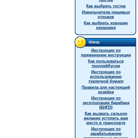
Как выбрать тостер
Измельчители пищевых
отходов
Как выбрать хорошие
наушники
Юмор
Инструкция по
применению инструкции
Как пользоваться
троллейбусом
Инструкция по
использованию
туалетной бумаги
Правила для настоящей
хозяйки
Инструкция по
эксплуатации барабана
(БНПЗ)
Как вызвать сильное
желание уступить вам
место в транспорте
Инструкция по
зарабатыванию