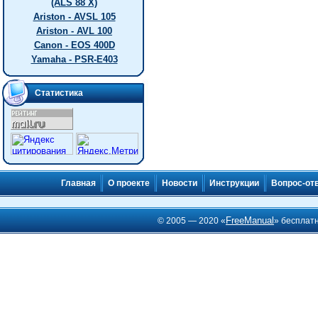
(ALS 88 X)
Ariston - AVSL 105
Ariston - AVL 100
Canon - EOS 400D
Yamaha - PSR-E403
Статистика
Главная
О проекте
Новости
Инструкции
Вопрос-от
FreeManual
© 2005 — 2020 «
» бесплат