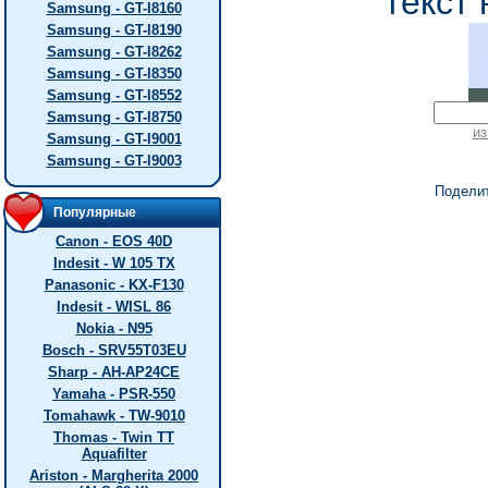
текст 
Samsung - GT-I8160
Samsung - GT-I8190
Samsung - GT-I8262
Samsung - GT-I8350
Samsung - GT-I8552
Samsung - GT-I8750
из
Samsung - GT-I9001
Samsung - GT-I9003
Подели
Популярные
Canon - EOS 40D
Indesit - W 105 TX
Panasonic - KX-F130
Indesit - WISL 86
Nokia - N95
Bosch - SRV55T03EU
Sharp - AH-AP24CE
Yamaha - PSR-550
Tomahawk - TW-9010
Thomas - Twin TT
Aquafilter
Ariston - Margherita 2000