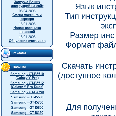
Загрузка Ваших
Язык инст
инструкций на сайт
08-04-2008
Тип инструкц
Смена хостинга и
сервера
экс
18-01-2008
Новая рассылка
новостей
Размер инс
18-01-2008
Обнуление счетчиков
Формат файл
Реклама
Скачать инст
Новинки
(доступное ко
Samsung - GT-B5510
(Galaxy Y Pro)
Samsung - GT-B5512
(Galaxy Y Pro Duos)
Samsung - GT-B7350
Samsung - GT-I5500
Samsung - GT-I5700
Для получен
Samsung - GT-I5800
Samsung - GT-I8150