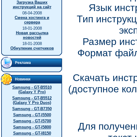
Загрузка Ваших
Язык инст
инструкций на сайт
08-04-2008
Тип инструкц
Смена хостинга и
сервера
экс
18-01-2008
Новая рассылка
новостей
Размер инс
18-01-2008
Обнуление счетчиков
Формат файл
Реклама
Скачать инст
Новинки
(доступное ко
Samsung - GT-B5510
(Galaxy Y Pro)
Samsung - GT-B5512
(Galaxy Y Pro Duos)
Samsung - GT-B7350
Samsung - GT-I5500
Samsung - GT-I5700
Для получен
Samsung - GT-I5800
Samsung - GT-I8150