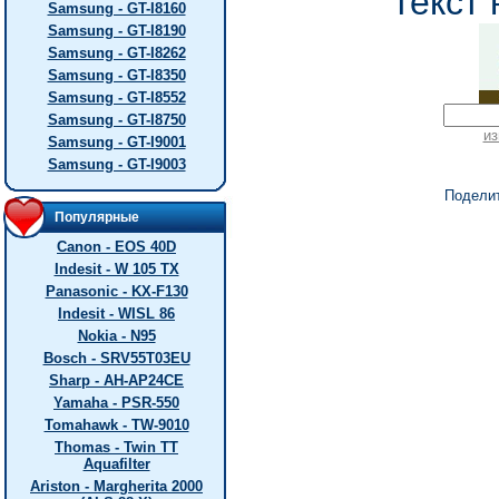
текст 
Samsung - GT-I8160
Samsung - GT-I8190
Samsung - GT-I8262
Samsung - GT-I8350
Samsung - GT-I8552
Samsung - GT-I8750
из
Samsung - GT-I9001
Samsung - GT-I9003
Подели
Популярные
Canon - EOS 40D
Indesit - W 105 TX
Panasonic - KX-F130
Indesit - WISL 86
Nokia - N95
Bosch - SRV55T03EU
Sharp - AH-AP24CE
Yamaha - PSR-550
Tomahawk - TW-9010
Thomas - Twin TT
Aquafilter
Ariston - Margherita 2000