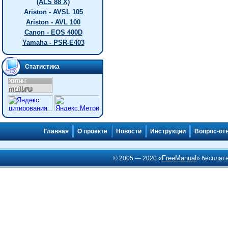
(ALS 88 X)
Ariston - AVSL 105
Ariston - AVL 100
Canon - EOS 400D
Yamaha - PSR-E403
Статистика
Главная
О проекте
Новости
Инструкции
Вопрос-от
FreeManual
© 2005 — 2020 «
» бесплат