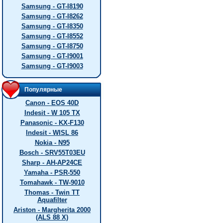
Samsung - GT-I8190
Samsung - GT-I8262
Samsung - GT-I8350
Samsung - GT-I8552
Samsung - GT-I8750
Samsung - GT-I9001
Samsung - GT-I9003
Популярные
Canon - EOS 40D
Indesit - W 105 TX
Panasonic - KX-F130
Indesit - WISL 86
Nokia - N95
Bosch - SRV55T03EU
Sharp - AH-AP24CE
Yamaha - PSR-550
Tomahawk - TW-9010
Thomas - Twin TT
Aquafilter
Ariston - Margherita 2000
(ALS 88 X)