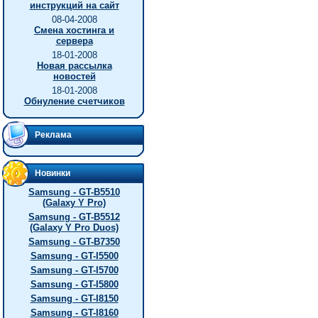
инструкций на сайт
08-04-2008
Смена хостинга и
сервера
18-01-2008
Новая рассылка
новостей
18-01-2008
Обнуление счетчиков
Реклама
Новинки
Samsung - GT-B5510
(Galaxy Y Pro)
Samsung - GT-B5512
(Galaxy Y Pro Duos)
Samsung - GT-B7350
Samsung - GT-I5500
Samsung - GT-I5700
Samsung - GT-I5800
Samsung - GT-I8150
Samsung - GT-I8160