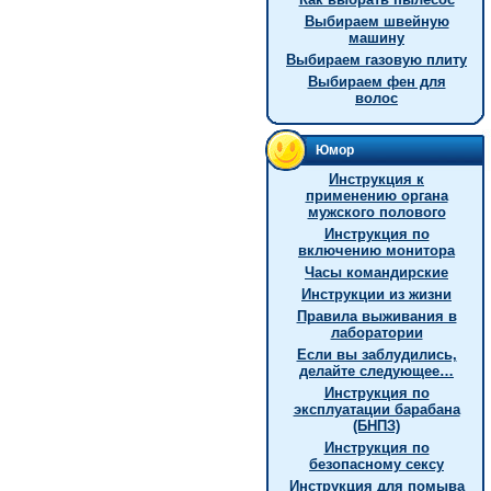
Выбираем швейную
машину
Выбираем газовую плиту
Выбираем фен для
волос
Юмор
Инструкция к
применению органа
мужского полового
Инструкция по
включению монитора
Часы командирские
Инструкции из жизни
Правила выживания в
лаборатории
Если вы заблудились,
делайте следующее…
Инструкция по
эксплуатации барабана
(БНПЗ)
Инструкция по
безопасному сексу
Инструкция для помыва