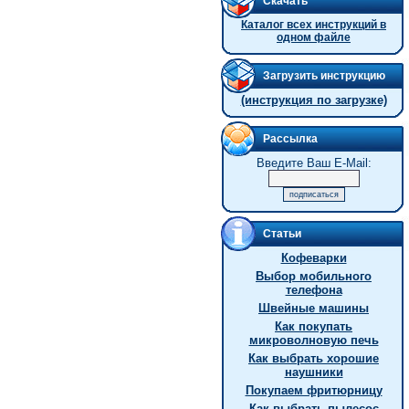
Скачать
Каталог всех инструкций в
одном файле
Загрузить инструкцию
(инструкция по загрузке)
Рассылка
Введите Ваш E-Mail:
Статьи
Кофеварки
Выбор мобильного
телефона
Швейные машины
Как покупать
микроволновую печь
Как выбрать хорошие
наушники
Покупаем фритюрницу
Как выбрать пылесос