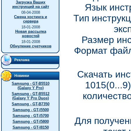
Загрузка Ваших
Язык инст
инструкций на сайт
08-04-2008
Тип инструкц
Смена хостинга и
сервера
экс
18-01-2008
Новая рассылка
новостей
Размер инс
18-01-2008
Обнуление счетчиков
Формат файл
Реклама
Скачать ин
Новинки
1015(0...9
Samsung - GT-B5510
(Galaxy Y Pro)
количество
Samsung - GT-B5512
(Galaxy Y Pro Duos)
Samsung - GT-B7350
Samsung - GT-I5500
Samsung - GT-I5700
Для получен
Samsung - GT-I5800
Samsung - GT-I8150