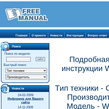
Главная
О проекте
Новости
Инструкции
Вопрос-ответ
Поиск
Поиск по модели:
Подробная
Быстрый поиск:
инструкции W
Тип техники -
Новости
Производит
24-02-2009
Информер для Вашего
сайта
Модель - W
14-11-2008