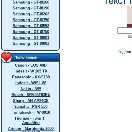
текст 
Samsung - GT-I8160
Samsung - GT-I8190
Samsung - GT-I8262
Samsung - GT-I8350
Samsung - GT-I8552
Samsung - GT-I8750
из
Samsung - GT-I9001
Samsung - GT-I9003
Подели
Популярные
Canon - EOS 40D
Indesit - W 105 TX
Panasonic - KX-F130
Indesit - WISL 86
Nokia - N95
Bosch - SRV55T03EU
Sharp - AH-AP24CE
Yamaha - PSR-550
Tomahawk - TW-9010
Thomas - Twin TT
Aquafilter
Ariston - Margherita 2000